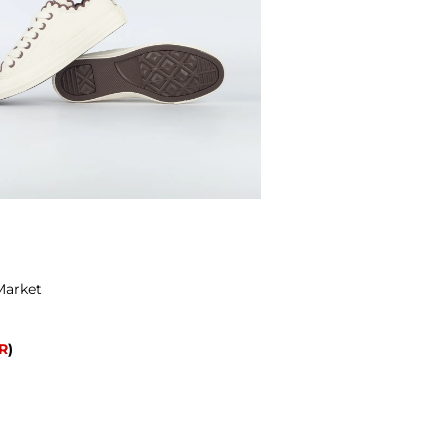
Market
R
)