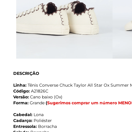
DESCRIÇÃO
Linha:
Tênis Converse Chuck Taylor All Star Ox Summer 
Código:
A21826C
Versão:
Cano baixo (Ox)
Forma:
Grande
(
Sugerimos comprar um número MENO
Cabedal:
Lona
Cadarço:
Poliéster
Entressola:
Borracha