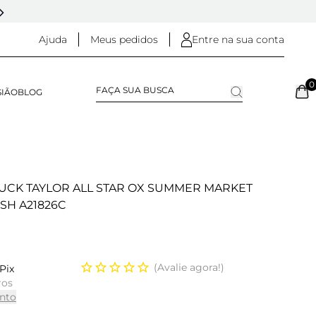
5% OFF NO
PIX
(NA FINALIZAÇÃO DO PEDIDO)
Ajuda
Meus pedidos
Entre na sua conta
0
SIÃO
BLOG
UCK TAYLOR ALL STAR OX SUMMER MARKET
SH A21826C
Avalie agora!
Pix
ros
nto