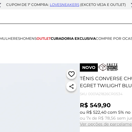
CUPOM DE 1ª COMPRA:
LOVESNEAKERS
(EXCETO VEJA E OUTLET)
MULHERES
HOMENS
OUTLET
CURADORIA EXCLUSIVA
COMPRE POR OCA
NOVO
TÊNIS CONVERSE CH
EGRET TWILIGHT BLU
SKU
0001A21826CR0534
R$ 549,90
ou R$ 522,40 com 5% no 
ou 7x de R$ 78,56 sem ju
Ver opções de parcelame