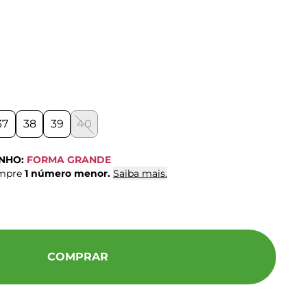
37
38
39
40
ANHO:
FORMA GRANDE
ompre
1 número menor.
Saiba mais.
COMPRAR