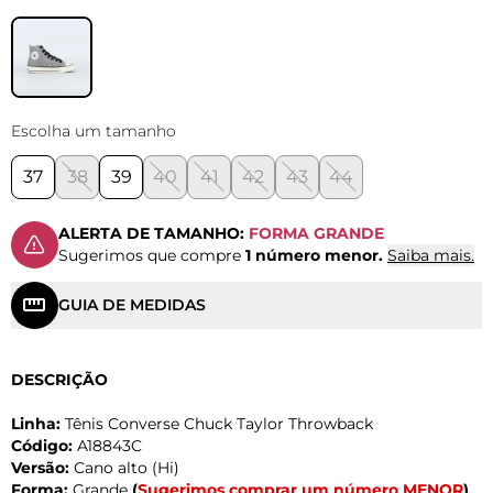
Escolha um tamanho
37
38
39
40
41
42
43
44
ALERTA DE TAMANHO:
FORMA GRANDE
Sugerimos que compre
1 número menor.
Saiba mais.
GUIA DE MEDIDAS
DESCRIÇÃO
Linha:
Tênis Converse Chuck Taylor Throwback
Código:
A18843C
Versão:
Cano alto (Hi)
Forma:
Grande
(
Sugerimos comprar um número MENOR
)