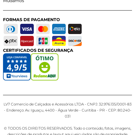
Mudamos
FORMAS DE PAGAMENTO
CERTIFICADOS DE SEGURANÇA
LV7 Comercio de Calçados e Acessórios LTDA - CNPJ: 32.976.135/0001-83
- Endereço: Av. Iguaçu, 4400 - Água Verde - Curitiba - PR - CEP: 80.240-
031
© TODOS OS DIREITOS RESERVADOS. Todo o conteúdo, fotos, imagens,
descrições de produtos e layout aqui veiculados são de propriedade