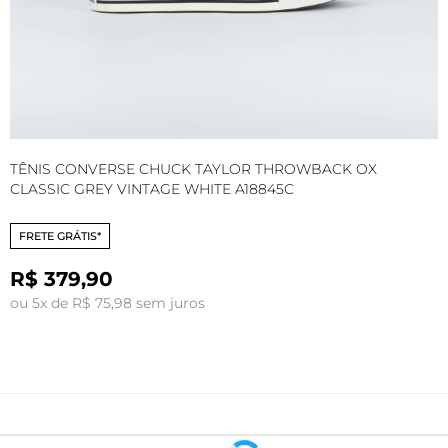
TÊNIS CONVERSE CHUCK TAYLOR THROWBACK OX
T
CLASSIC GREY VINTAGE WHITE A18845C
P
FRETE GRÁTIS*
R$ 379,90
ou 5x de R$ 75,98 sem juros
o