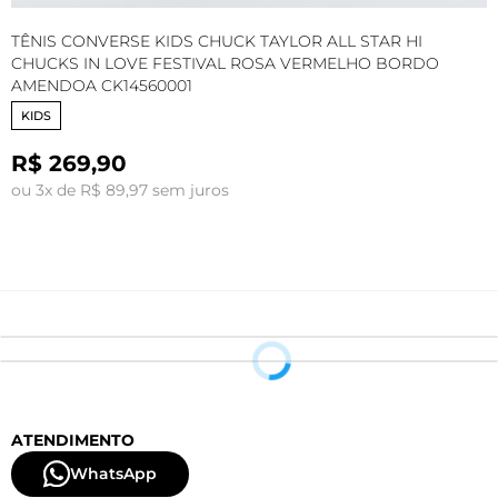
TÊNIS CONVERSE KIDS CHUCK TAYLOR ALL STAR HI
T
CHUCKS IN LOVE FESTIVAL ROSA VERMELHO BORDO
C
AMENDOA CK14560001
A
KIDS
R$ 269,90
ou 3x de R$ 89,97 sem juros
o
ATENDIMENTO
WhatsApp