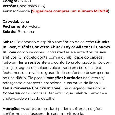
Código:
CK1459
Versão:
Cano baixo (Ox)
Forma:
Grande
(
Sugerimos comprar um número MENOR
)
Cabedal:
Lona
Fechamento:
Velcro
Solado:
Borracha
Sobre:
Celebrando o espírito romântico da coleção
Chucks
In Love
, o
Tênis Converse Chuck Taylor All Star Hi Chucks
In Love
combina cores contrastantes e elementos visuais
afetivos. O modelo conta com a durabilidade do cabedal,
feito em
lona resistente
e o conforto prolongado junto com
a tração segura do solado vulcanizado em borracha e o
fechamento em velcro, garantindo conforto e desempenho
no uso diário. Ele possui
corações bordados
nas laterais,
reforçando a proposta emocional e narrativa da linha. O
Tênis Converse Chucks In Love
une o legado clássico da
Converse
com um visual temático que celebra o amor e a
criatividade em cada detalhe.
Atenção:
As cores do produto podem sofrer alterações
conforme a calibragem de cada monitor/tela.