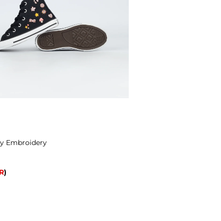
ovy Embroidery
R
)