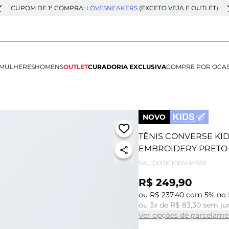
CUPOM DE 1ª COMPRA:
LOVESNEAKERS
(EXCETO VEJA E OUTLET)
MULHERES
HOMENS
OUTLET
CURADORIA EXCLUSIVA
COMPRE POR OCA
NOVO
TÊNIS CONVERSE KID
EMBROIDERY PRETO
SKU
0001CK165414928
R$ 249,90
ou R$ 237,40 com 5% no 
ou 3x de R$ 83,30 sem ju
Ver opções de parcelame