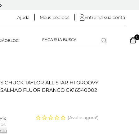
5% OFF NO
PIX
(NA FINALIZAÇÃO DO PEDIDO)
Ajuda
Meus pedidos
Entre na sua conta
0
SIÃO
BLOG
S CHUCK TAYLOR ALL STAR HI GROOVY
 SALMAO FLUOR BRANCO CK16540002
Avalie agora!
Pix
ros
nto