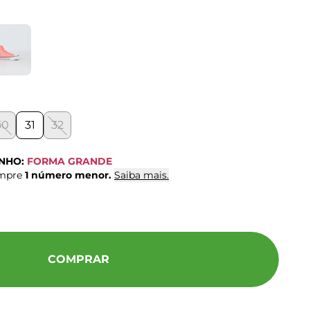
30
31
32
ANHO:
FORMA GRANDE
ompre
1 número menor.
Saiba mais.
COMPRAR