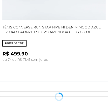
TÊNIS CONVERSE RUN STAR HIKE HI DENIM MOOD AZUL
T
ESCURO BRONZE ESCURO AMENDOA CO06990001
M
FRETE GRÁTIS*
R$ 499,90
ou 7x de R$ 71,41 sem juros
o