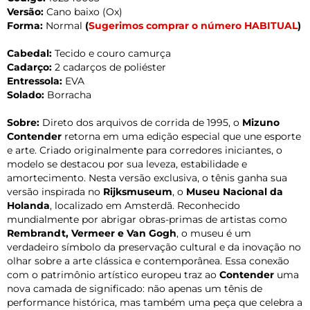
Versão:
Cano baixo (Ox)
Forma:
Normal
(
Sugerimos comprar o número HABITUAL
)
Cabedal:
Tecido e couro camurça
Cadarço:
2 cadarços de poliéster
Entressola:
EVA
Solado:
Borracha
Sobre:
Direto dos arquivos de corrida de 1995, o
Mizuno
Contender
retorna em uma edição especial que une esporte
e arte. Criado originalmente para corredores iniciantes, o
modelo se destacou por sua leveza, estabilidade e
amortecimento. Nesta versão exclusiva, o tênis ganha sua
versão inspirada no
Rijksmuseum
, o
Museu Nacional da
Holanda
, localizado em Amsterdã. Reconhecido
mundialmente por abrigar obras-primas de artistas como
Rembrandt, Vermeer e Van Gogh
, o museu é um
verdadeiro símbolo da preservação cultural e da inovação no
olhar sobre a arte clássica e contemporânea. Essa conexão
com o patrimônio artístico europeu traz ao
Contender
uma
nova camada de significado: não apenas um tênis de
performance histórica, mas também uma peça que celebra a