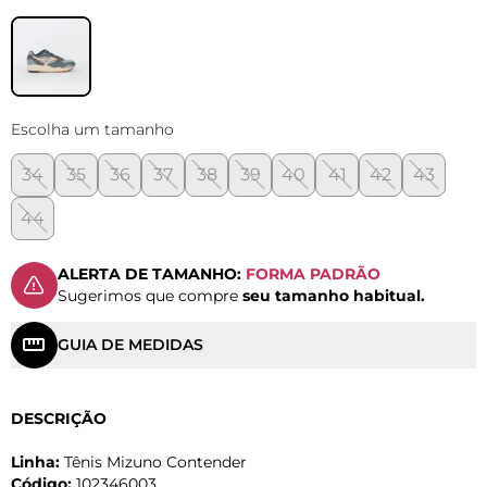
Escolha um tamanho
34
35
36
37
38
39
40
41
42
43
44
ALERTA DE TAMANHO:
FORMA PADRÃO
Sugerimos que compre
seu tamanho habitual.
GUIA DE MEDIDAS
DESCRIÇÃO
Linha:
Tênis Mizuno Contender
Código:
102346003