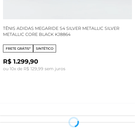
TÊNIS ADIDAS MEGARIDE S4 SILVER METALLIC SILVER
T
METALLIC CORE BLACK KJ8864
5
FRETE GRÁTIS*
SINTÉTICO
R$ 1.299,90
R
ou 10x de R$ 129,99 sem juros
o