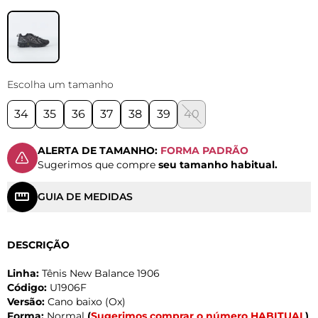
Escolha um tamanho
34
35
36
37
38
39
40
ALERTA DE TAMANHO:
FORMA PADRÃO
Sugerimos que compre
seu tamanho habitual.
GUIA DE MEDIDAS
DESCRIÇÃO
Linha:
Tênis New Balance 1906
Código:
U1906F
Versão:
Cano baixo (Ox)
Forma:
Normal
(
Sugerimos comprar o número HABITUAL
)