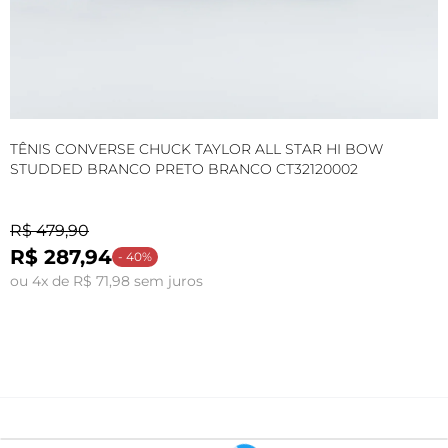
TÊNIS CONVERSE CHUCK TAYLOR ALL STAR HI BOW
T
STUDDED BRANCO PRETO BRANCO CT32120002
S
C
R$ 479,90
R$ 287,94
- 40%
ou 4x de R$ 71,98 sem juros
o