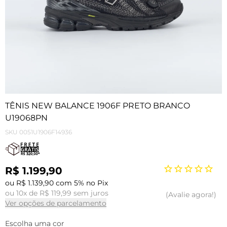
TÊNIS NEW BALANCE 1906F PRETO BRANCO
U19068PN
SKU
0051U1906F14936
R$ 1.199,90
ou R$ 1.139,90 com 5% no Pix
ou 10x de R$ 119,99 sem juros
Avalie agora!
Ver opções de parcelamento
Escolha uma cor