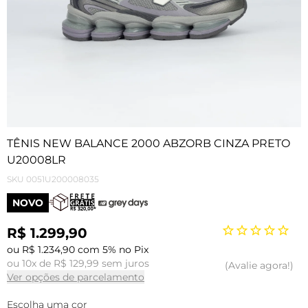
TÊNIS NEW BALANCE 2000 ABZORB CINZA PRETO
U20008LR
SKU
0051U200008035
NOVO
R$ 1.299,90
ou R$ 1.234,90 com 5% no Pix
ou 10x de R$ 129,99 sem juros
Avalie agora!
Ver opções de parcelamento
Escolha uma cor