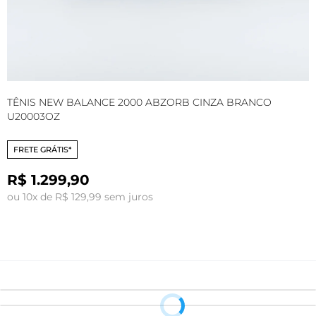
TÊNIS NEW BALANCE 2000 ABZORB CINZA BRANCO
T
U20003OZ
U
FRETE GRÁTIS*
R$ 1.299,90
ou 10x de R$ 129,99 sem juros
o