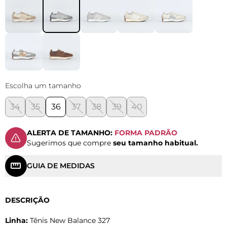
Escolha um tamanho
34
35
36
37
38
39
40
ALERTA DE TAMANHO:
FORMA PADRÃO
Sugerimos que compre
seu tamanho habitual.
GUIA DE MEDIDAS
DESCRIÇÃO
Linha:
Tênis New Balance 327