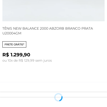
TÊNIS NEW BALANCE 2000 ABZORB BRANCO PRATA
T
U20004GM
FRETE GRÁTIS*
R$ 1.299,90
ou 10x de R$ 129,99 sem juros
o