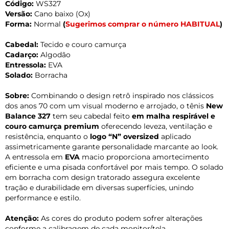
Código:
WS327
Versão:
Cano baixo (Ox)
Forma:
Normal
(
Sugerimos comprar o número HABITUAL
)
Cabedal:
Tecido e couro camurça
Cadarço:
Algodão
Entressola:
EVA
Solado:
Borracha
Sobre:
Combinando o design retrô inspirado nos clássicos
dos anos 70 com um visual moderno e arrojado, o tênis
New
Balance 327
tem seu cabedal feito
em malha respirável e
couro camurça premium
oferecendo leveza, ventilação e
resistência, enquanto o
logo “N” oversized
aplicado
assimetricamente garante personalidade marcante ao look.
A entressola em
EVA
macio proporciona amortecimento
eficiente e uma pisada confortável por mais tempo. O solado
em borracha com design tratorado assegura excelente
tração e durabilidade em diversas superfícies, unindo
performance e estilo.
Atenção:
As cores do produto podem sofrer alterações
conforme a calibragem de cada monitor/tela.