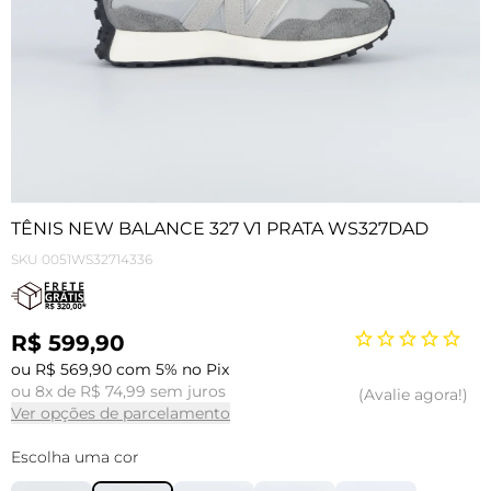
TÊNIS NEW BALANCE 327 V1 PRATA WS327DAD
SKU
0051WS32714336
R$ 599,90
ou R$ 569,90 com 5% no Pix
ou 8x de R$ 74,99 sem juros
Avalie agora!
Ver opções de parcelamento
Escolha uma cor