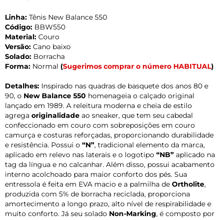
Linha:
Tênis New Balance 550
Código:
BBW550
Material:
Couro
Versão:
Cano baixo
Solado:
Borracha
Forma:
Normal
(
Sugerimos comprar o número HABITUAL
)
Detalhes:
Inspirado nas quadras de basquete dos anos 80 e
90, o
New Balance 550
homenageia o calçado original
lançado em 1989. A releitura moderna e cheia de estilo
agrega
originalidade
ao sneaker, que tem seu cabedal
confeccionado em couro com sobreposições em couro
camurça e costuras reforçadas, proporcionando durabilidade
e resistência. Possui o
“N”
, tradicional elemento da marca,
aplicado em relevo nas laterais e o logotipo
“NB”
aplicado na
tag da língua e no calcanhar. Além disso, possui acabamento
interno acolchoado para maior conforto dos pés. Sua
entressola é feita em EVA macio e a palmilha de
Ortholite
,
produzida com 5% de borracha reciclada, proporciona
amortecimento a longo prazo, alto nível de respirabilidade e
muito conforto. Já seu solado
Non-Marking
, é composto por