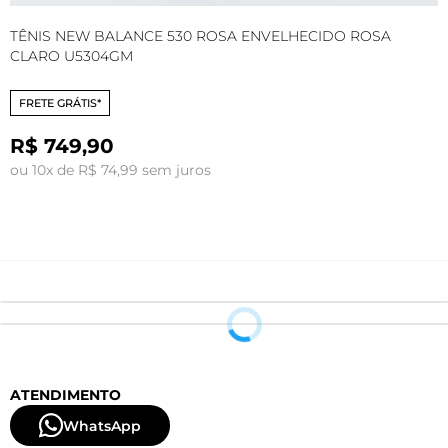
TÊNIS NEW BALANCE 530 ROSA ENVELHECIDO ROSA
T
CLARO U5304GM
FRETE GRÁTIS*
R$ 749,90
ou 10x de R$ 74,99 sem juros
o
ATENDIMENTO
WhatsApp