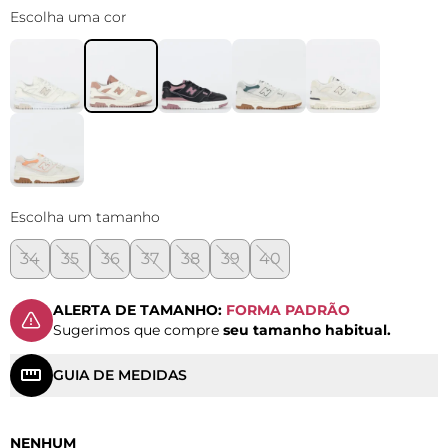
Escolha uma cor
Escolha um tamanho
34
35
36
37
38
39
40
ALERTA DE TAMANHO:
FORMA PADRÃO
Sugerimos que compre
seu tamanho habitual.
GUIA DE MEDIDAS
NENHUM