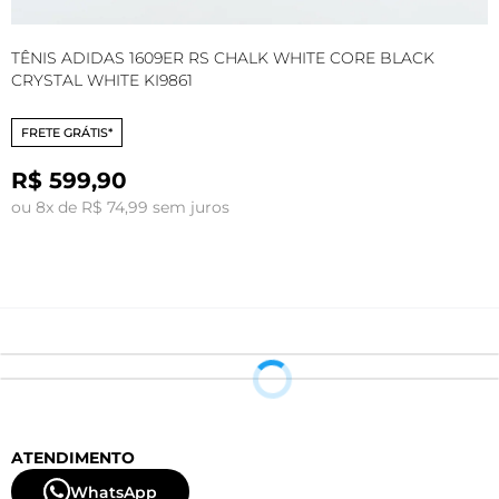
TÊNIS ADIDAS 1609ER RS CHALK WHITE CORE BLACK
T
CRYSTAL WHITE KI9861
B
FRETE GRÁTIS*
R$ 599,90
ou 8x de R$ 74,99 sem juros
o
ATENDIMENTO
WhatsApp