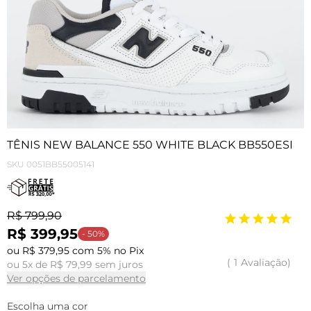
TÊNIS NEW BALANCE 550 WHITE BLACK BB550ESI
SKU
0051BB55005141
R$ 799,90
R$ 399,95
- 50%
ou R$ 379,95 com 5% no Pix
1
Avaliação
ou 5x de R$ 79,99 sem juros
Ver opções de parcelamento
Escolha uma cor