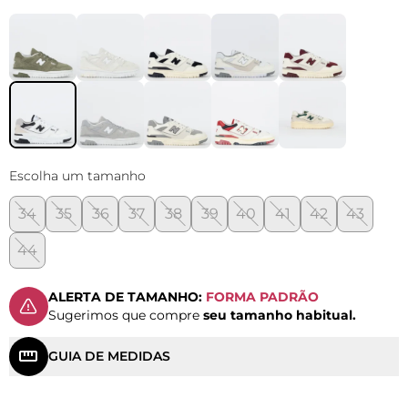
Escolha um tamanho
34
35
36
37
38
39
40
41
42
43
44
ALERTA DE TAMANHO:
FORMA PADRÃO
Sugerimos que compre
seu tamanho habitual.
GUIA DE MEDIDAS