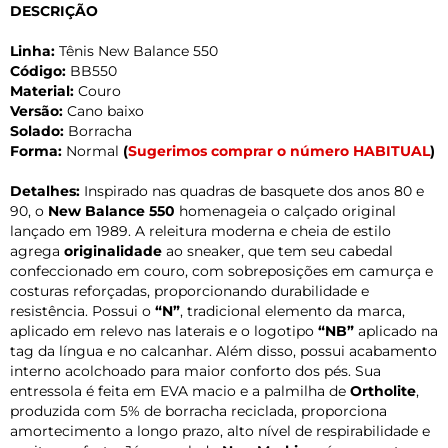
DESCRIÇÃO
Linha:
Tênis New Balance 550
Código:
BB550
Material:
Couro
Versão:
Cano baixo
Solado:
Borracha
Forma:
Normal
(
Sugerimos comprar o número HABITUAL
)
Detalhes:
Inspirado nas quadras de basquete dos anos 80 e
90, o
New Balance 550
homenageia o calçado original
lançado em 1989. A releitura moderna e cheia de estilo
agrega
originalidade
ao sneaker, que tem seu cabedal
confeccionado em couro, com sobreposições em camurça e
costuras reforçadas, proporcionando durabilidade e
resistência. Possui o
“N”
, tradicional elemento da marca,
aplicado em relevo nas laterais e o logotipo
“NB”
aplicado na
tag da língua e no calcanhar. Além disso, possui acabamento
interno acolchoado para maior conforto dos pés. Sua
entressola é feita em EVA macio e a palmilha de
Ortholite
,
produzida com 5% de borracha reciclada, proporciona
amortecimento a longo prazo, alto nível de respirabilidade e