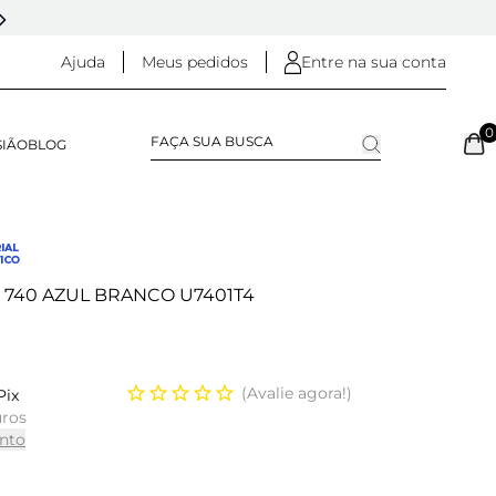
5% OFF NO
PIX
(NA FINALIZAÇÃO DO PEDIDO)
Ajuda
Meus pedidos
Entre na sua conta
0
SIÃO
BLOG
 740 AZUL BRANCO U7401T4
Avalie agora!
Pix
uros
nto