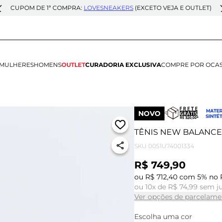
CUPOM DE 1ª COMPRA:
LOVESNEAKERS
(EXCETO VEJA E OUTLET)
MULHERES
HOMENS
OUTLET
CURADORIA EXCLUSIVA
COMPRE POR OCA
NOVO
TÊNIS NEW BALANCE
SKU
0051U74001334
R$ 749,90
ou R$ 712,40 com 5% no 
ou 10x de R$ 74,99 sem j
Ver opções de parcelame
Escolha uma cor