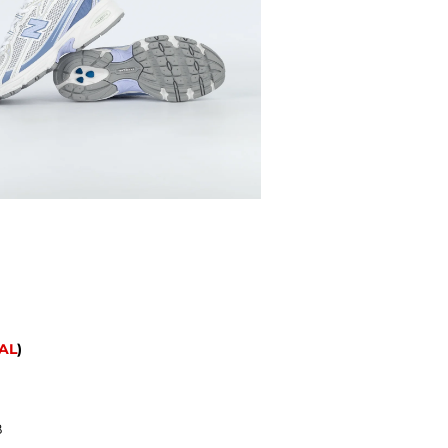
AL
)
B