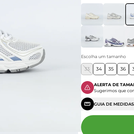
Escolha um tamanho
33
34
35
36
ALERTA DE TAM
Sugerimos que c
GUIA DE MEDIDAS