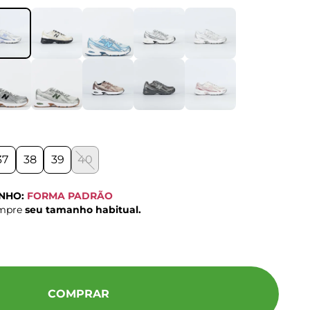
37
38
39
40
ANHO:
FORMA PADRÃO
ompre
seu tamanho habitual.
COMPRAR