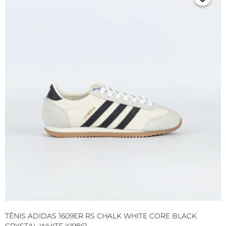
TÊNIS ADIDAS 1609ER RS CHALK WHITE CORE BLACK
T
CRYSTAL WHITE KI9861
B