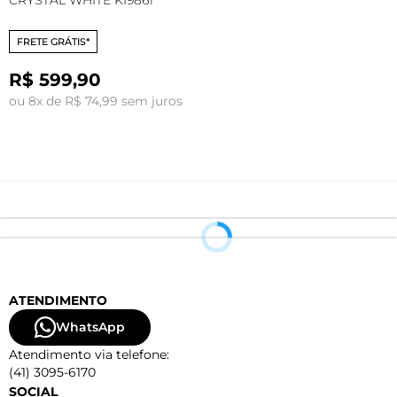
FRETE GRÁTIS*
R$ 599,90
ou 8x de R$ 74,99 sem juros
o
ATENDIMENTO
WhatsApp
Atendimento via telefone:
(41) 3095-6170
SOCIAL