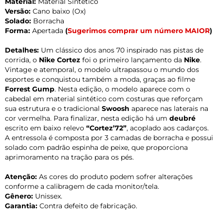
Material:
Material Sintético
Versão:
Cano baixo (Ox)
Solado:
Borracha
Forma:
Apertada
(
Sugerimos comprar um número MAIOR
)
Detalhes:
Um clássico dos anos 70 inspirado nas pistas de
corrida, o
Nike Cortez
foi o primeiro lançamento da
Nike
.
Vintage e atemporal, o modelo ultrapassou o mundo dos
esportes e conquistou também a moda, graças ao filme
Forrest Gump
. Nesta edição, o modelo aparece com o
cabedal em material sintético com costuras que reforçam
sua estrutura e o tradicional
Swoosh
aparece nas laterais na
cor vermelha. Para finalizar, nesta edição há um
deubré
escrito em baixo relevo
“Cortez’72”
, acoplado aos cadarços.
A entressola é composta por 3 camadas de borracha e possui
solado com padrão espinha de peixe, que proporciona
aprimoramento na tração para os pés.
Atenção:
As cores do produto podem sofrer alterações
conforme a calibragem de cada monitor/tela.
Gênero:
Unissex.
Garantia:
Contra defeito de fabricação.