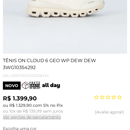
TÊNIS ON CLOUD 6 GEO WP DEW DEW
3WG10354292
SKU
00673WG1035228434
NOVO
R$ 1.399,90
ou R$ 1.329,90 com 5% no Pix
ou 10x de R$ 139,99 sem juros
Avalie agora!
Ver opções de parcelamento
Escolha uma cor