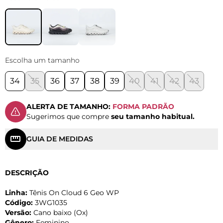
Escolha um tamanho
34
35
36
37
38
39
40
41
42
43
ALERTA DE TAMANHO:
FORMA PADRÃO
Sugerimos que compre
seu tamanho habitual.
GUIA DE MEDIDAS
DESCRIÇÃO
Linha:
Tênis On Cloud 6 Geo WP
Código:
3WG1035
Versão:
Cano baixo (Ox)
Gênero:
Feminino