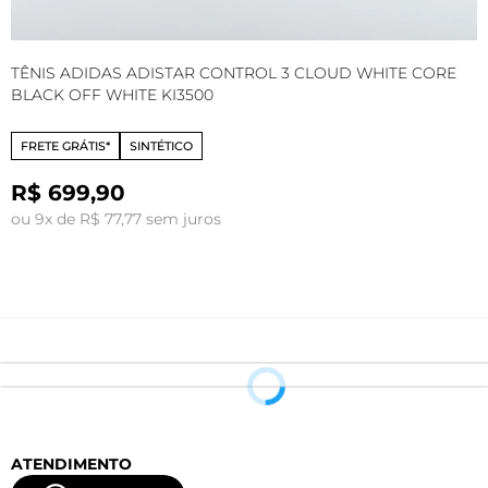
TÊNIS ADIDAS ADISTAR CONTROL 3 CLOUD WHITE CORE
T
BLACK OFF WHITE KI3500
W
FRETE GRÁTIS*
SINTÉTICO
R$ 699,90
ou 9x de R$ 77,77 sem juros
o
ATENDIMENTO