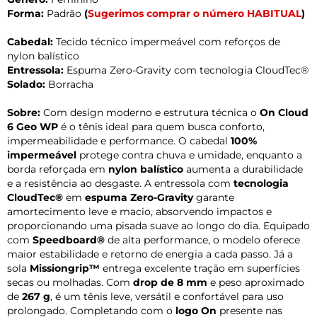
Forma:
Padrão
(
Sugerimos comprar o número HABITUAL
)
Cabedal:
Tecido técnico impermeável com reforços de
nylon balístico
Entressola:
Espuma Zero-Gravity com tecnologia CloudTec®
Solado:
Borracha
Sobre:
Com design moderno e estrutura técnica o
On Cloud
6 Geo WP
é o tênis ideal para quem busca conforto,
impermeabilidade e performance. O cabedal
100%
impermeável
protege contra chuva e umidade, enquanto a
borda reforçada em
nylon balístico
aumenta a durabilidade
e a resistência ao desgaste. A entressola com
tecnologia
CloudTec®
em
espuma Zero-Gravity
garante
amortecimento leve e macio, absorvendo impactos e
proporcionando uma pisada suave ao longo do dia. Equipado
com
Speedboard®
de alta performance, o modelo oferece
maior estabilidade e retorno de energia a cada passo. Já a
sola
Missiongrip™
entrega excelente tração em superfícies
secas ou molhadas. Com
drop de 8 mm
e peso aproximado
de
267 g
, é um tênis leve, versátil e confortável para uso
prolongado. Completando com o
logo On
presente nas