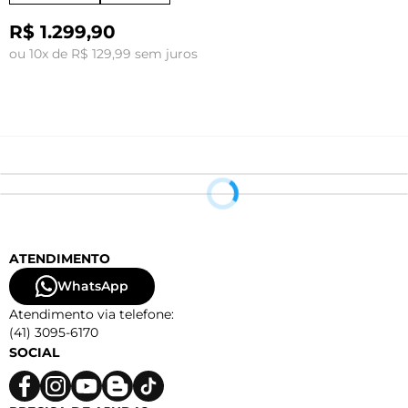
R$ 1.299,90
ou 10x de R$ 129,99 sem juros
o
ATENDIMENTO
WhatsApp
Atendimento via telefone:
(41) 3095-6170
SOCIAL