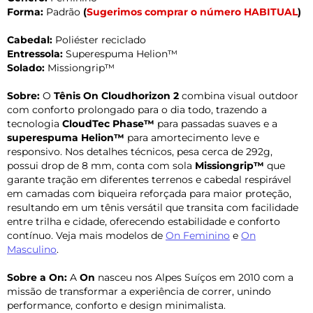
Forma:
Padrão
(
Sugerimos comprar o número HABITUAL
)
Cabedal:
Poliéster reciclado
Entressola:
Superespuma Helion™
Solado:
Missiongrip™
Sobre:
O
Tênis On Cloudhorizon 2
combina visual outdoor
com conforto prolongado para o dia todo, trazendo a
tecnologia
CloudTec Phase™
para passadas suaves e a
superespuma Helion™
para amortecimento leve e
responsivo. Nos detalhes técnicos, pesa cerca de 292g,
possui drop de 8 mm, conta com sola
Missiongrip™
que
garante tração em diferentes terrenos e cabedal respirável
em camadas com biqueira reforçada para maior proteção,
resultando em um tênis versátil que transita com facilidade
entre trilha e cidade, oferecendo estabilidade e conforto
contínuo. Veja mais modelos de
On Feminino
e
On
Masculino
.
Sobre a On:
A
On
nasceu nos Alpes Suíços em 2010 com a
missão de transformar a experiência de correr, unindo
performance, conforto e design minimalista.