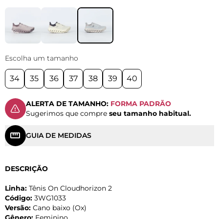
Escolha um tamanho
34
35
36
37
38
39
40
ALERTA DE TAMANHO:
FORMA PADRÃO
Sugerimos que compre
seu tamanho habitual.
GUIA DE MEDIDAS
DESCRIÇÃO
Linha:
Tênis On Cloudhorizon 2
Código:
3WG1033
Versão:
Cano baixo (Ox)
Gênero:
Feminino