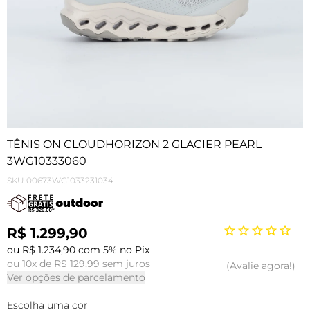
TÊNIS ON CLOUDHORIZON 2 GLACIER PEARL
3WG10333060
SKU
00673WG1033231034
R$ 1.299,90
ou R$ 1.234,90 com 5% no Pix
ou 10x de R$ 129,99 sem juros
Avalie agora!
Ver opções de parcelamento
Escolha uma cor