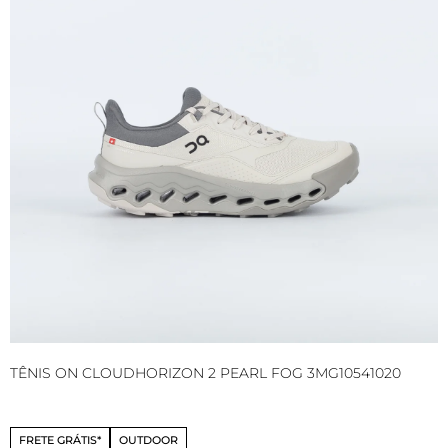
TÊNIS ON CLOUDHORIZON 2 PEARL FOG 3MG10541020
T
3
FRETE GRÁTIS*
OUTDOOR