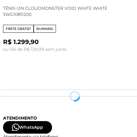
TÊNIS ON CLOUDMONSTER VOID WHITE WHITE
T
3WG10811200
C
FRETE GRÁTIS*
RUNNING
R$ 1.299,90
ou 10x de R$ 129,99 sem juros
o
ATENDIMENTO
WhatsApp
Atendimento via telefone: