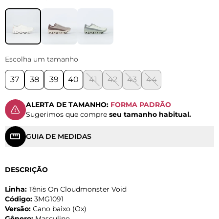
Escolha um tamanho
37
38
39
40
41
42
43
44
ALERTA DE TAMANHO:
FORMA PADRÃO
Sugerimos que compre
seu tamanho habitual.
GUIA DE MEDIDAS
DESCRIÇÃO
Linha:
Tênis On Cloudmonster Void
Código:
3MG1091
Versão:
Cano baixo (Ox)
Gênero:
Masculino