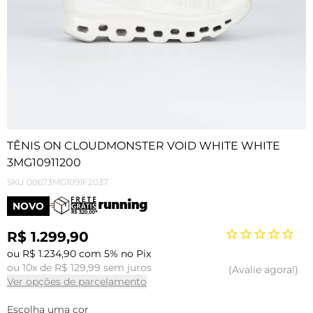
TÊNIS ON CLOUDMONSTER VOID WHITE WHITE
3MG10911200
SKU
00673MG1091F2037
NOVO
R$ 1.299,90
ou R$ 1.234,90 com 5% no Pix
ou 10x de R$ 129,99 sem juros
Avalie agora!
Ver opções de parcelamento
Escolha uma cor