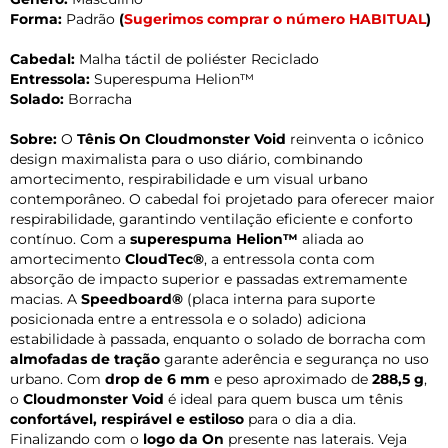
Forma:
Padrão
(
Sugerimos comprar o número HABITUAL
)
Cabedal:
Malha táctil de poliéster Reciclado
Entressola:
Superespuma Helion™
Solado:
Borracha
Sobre:
O
Tênis On Cloudmonster Void
reinventa o icônico
design maximalista para o uso diário, combinando
amortecimento, respirabilidade e um visual urbano
contemporâneo. O cabedal foi projetado para oferecer maior
respirabilidade, garantindo ventilação eficiente e conforto
contínuo. Com a
superespuma Helion™
aliada ao
amortecimento
CloudTec®
, a entressola conta com
absorção de impacto superior e passadas extremamente
macias. A
Speedboard®
(placa interna para suporte
posicionada entre a entressola e o solado) adiciona
estabilidade à passada, enquanto o solado de borracha com
almofadas de tração
garante aderência e segurança no uso
urbano. Com
drop de 6 mm
e peso aproximado de
288,5 g
,
o
Cloudmonster Void
é ideal para quem busca um tênis
confortável, respirável e estiloso
para o dia a dia.
Finalizando com o
logo da On
presente nas laterais. Veja