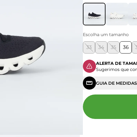
Escolha um tamanho
33
34
35
36
ALERTA DE TAM
Sugerimos que c
GUIA DE MEDIDAS