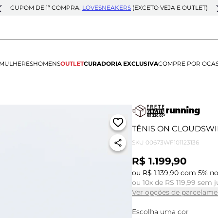
CUPOM DE 1ª COMPRA:
LOVESNEAKERS
(EXCETO VEJA E OUTLET)
MULHERES
HOMENS
OUTLET
CURADORIA EXCLUSIVA
COMPRE POR OCA
TÊNIS ON CLOUDSWIF
SKU
00673WF101123136
R$ 1.199,90
ou R$ 1.139,90 com 5% no
ou 10x de R$ 119,99 sem j
Ver opções de parcelame
Escolha uma cor