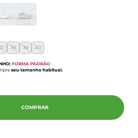
37
38
39
40
ANHO:
FORMA PADRÃO
ompre
seu tamanho habitual.
COMPRAR