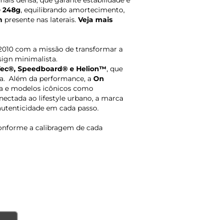
ais densa, que garante estabilidade e
e
248g
, equilibrando amortecimento,
n
presente nas laterais.
Veja mais
2010 com a missão de transformar a
sign minimalista.
ec®, Speedboard® e Helion™
, que
ia. Além da performance, a
On
a e modelos icônicos como
conectada ao lifestyle urbano, a marca
 autenticidade em cada passo.
onforme a calibragem de cada