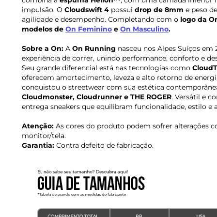
combina a
espuma Helion™
, com uma camada inferior m
impulsão. O
Cloudswift 4
possui
drop de 8mm
e peso d
agilidade e desempenho. Completando com o
logo da O
modelos de
On
Feminino
e
On
Masculino
.
Sobre a On:
A
On Running
nasceu nos Alpes Suíços em 
experiência de correr, unindo performance, conforto e de
Seu grande diferencial está nas tecnologias como
CloudT
oferecem amortecimento, leveza e alto retorno de energ
conquistou o streetwear com sua estética contemporâne
Cloudmonster, Cloudrunner e THE ROGER
. Versátil e 
entrega sneakers que equilibram funcionalidade, estilo e
Atenção:
As cores do produto podem sofrer alterações c
monitor/tela.
Garantia:
Contra defeito de fabricação.