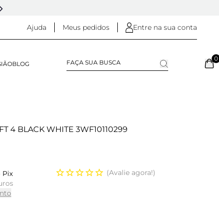
5% OFF NO
PIX
(NA FINALIZAÇÃO DO PEDIDO)
Ajuda
Meus pedidos
Entre na sua conta
0
SIÃO
BLOG
T 4 BLACK WHITE 3WF10110299
Avalie agora!
 Pix
uros
nto