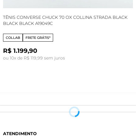
TÊNIS CONVERSE CHUCK 70 OX COLLINA STRADA BLACK
T
BLACK BLACK A19049C
COLLAB
FRETE GRÁTIS*
R$ 1.199,90
ou 10x de R$ 119,99 sem juros
o
ATENDIMENTO