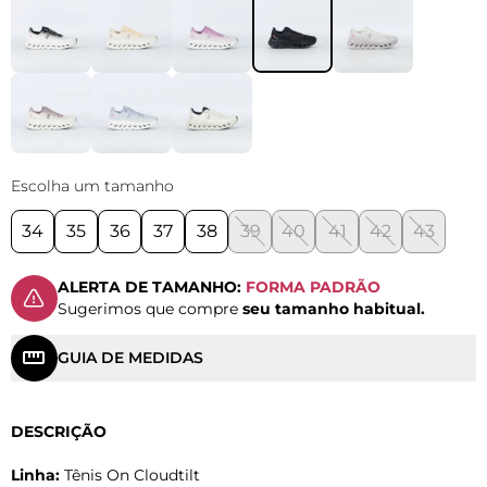
Escolha um tamanho
34
35
36
37
38
39
40
41
42
43
ALERTA DE TAMANHO:
FORMA PADRÃO
Sugerimos que compre
seu tamanho habitual.
GUIA DE MEDIDAS
DESCRIÇÃO
Linha:
Tênis On Cloudtilt