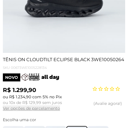
TÊNIS ON CLOUDTILT ECLIPSE BLACK 3WE10050264
SKU
00673WE1005228134
NOVO
R$ 1.299,90
ou R$ 1.234,90 com 5% no Pix
ou 10x de R$ 129,99 sem juros
Avalie agora!
Ver opções de parcelamento
Escolha uma cor