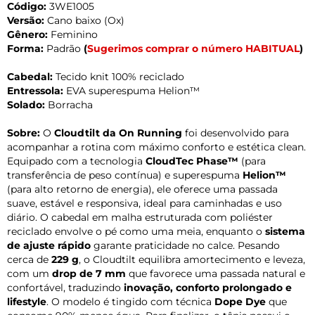
Código:
3WE1005
Versão:
Cano baixo (Ox)
Gênero:
Feminino
Forma:
Padrão
(
Sugerimos comprar o número HABITUAL
)
Cabedal:
Tecido knit 100% reciclado
Entressola:
EVA superespuma Helion™
Solado:
Borracha
Sobre:
O
Cloudtilt da On Running
foi desenvolvido para
acompanhar a rotina com máximo conforto e estética clean.
Equipado com a tecnologia
CloudTec Phase™
(para
transferência de peso contínua) e superespuma
Helion™
(para alto retorno de energia), ele oferece uma passada
suave, estável e responsiva, ideal para caminhadas e uso
diário. O cabedal em malha estruturada com poliéster
reciclado envolve o pé como uma meia, enquanto o
sistema
de ajuste rápido
garante praticidade no calce. Pesando
cerca de
229 g
, o Cloudtilt equilibra amortecimento e leveza,
com um
drop de 7 mm
que favorece uma passada natural e
confortável, traduzindo
inovação, conforto prolongado e
lifestyle
. O modelo é tingido com técnica
Dope Dye
que