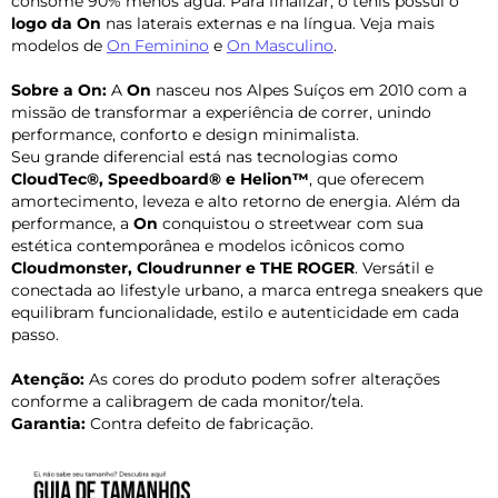
consome 90% menos água. Para finalizar, o tênis possui o
logo da On
nas laterais externas e na língua. Veja mais
modelos de
On Feminino
e
On Masculino
.
Sobre a On:
A
On
nasceu nos Alpes Suíços em 2010 com a
missão de transformar a experiência de correr, unindo
performance, conforto e design minimalista.
Seu grande diferencial está nas tecnologias como
CloudTec®, Speedboard® e Helion™
, que oferecem
amortecimento, leveza e alto retorno de energia. Além da
performance, a
On
conquistou o streetwear com sua
estética contemporânea e modelos icônicos como
Cloudmonster, Cloudrunner e THE ROGER
. Versátil e
conectada ao lifestyle urbano, a marca entrega sneakers que
equilibram funcionalidade, estilo e autenticidade em cada
passo.
Atenção:
As cores do produto podem sofrer alterações
conforme a calibragem de cada monitor/tela.
Garantia:
Contra defeito de fabricação.