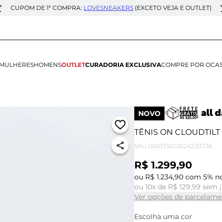
CUPOM DE 1ª COMPRA:
LOVESNEAKERS
(EXCETO VEJA E OUTLET)
MULHERES
HOMENS
OUTLET
CURADORIA EXCLUSIVA
COMPRE POR OCA
NOVO
TÊNIS ON CLOUDTILT
SKU
00673WG1024230736
R$ 1.299,90
ou R$ 1.234,90 com 5% no
ou 10x de R$ 129,99 sem 
Ver opções de parcelame
Escolha uma cor