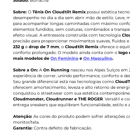
Solado:
Borracha
Sobre:
O
Tênis On Cloudtilt Remix
possui estética tecno
desempenho no dia a dia sem abrir mão de estilo. Leve, mo
para acompanhar longas caminhadas com máximo confort
elementos fundidos, sem costuras, combinados a trans
efeito visual. A entressola construída com tecnologia
Clo
precisão para proporcionar movimentos suaves, fluidos 
232 g
e
drop de 7 mm
, o
Cloudtilt Remix
oferece o equilí
conforto prolongado. O modelo ainda conta com o
logo
mais modelos de
On
Feminino
e
On
Masculino
.
Sobre a On:
A
On Running
nasceu nos Alpes Suíços em 
experiência de correr, unindo performance, conforto e de
Seu grande diferencial está nas tecnologias como
CloudT
oferecem amortecimento, leveza e alto retorno de energ
conquistou o streetwear com sua estética contemporâne
Cloudmonster, Cloudrunner e THE ROGER
. Versátil e 
entrega sneakers que equilibram funcionalidade, estilo e
Atenção:
As cores do produto podem sofrer alterações c
monitor/tela.
Garantia:
Contra defeito de fabricação.