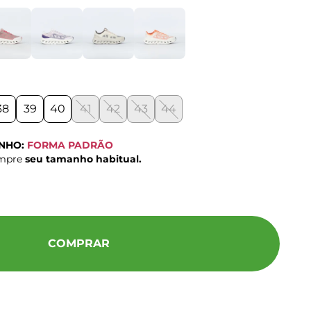
38
39
40
41
42
43
44
ANHO:
FORMA PADRÃO
ompre
seu tamanho habitual.
COMPRAR