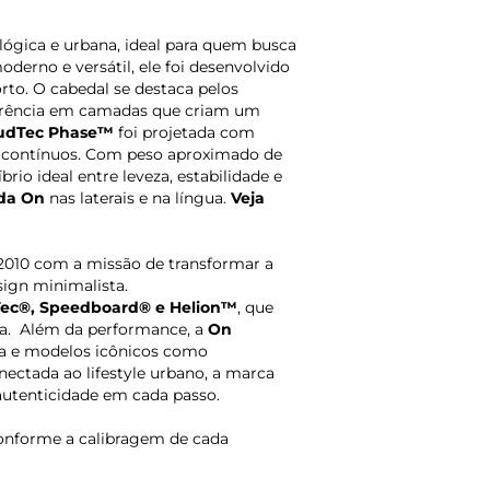
lógica e urbana, ideal para quem busca
derno e versátil, ele foi desenvolvido
o. O cabedal se destaca pelos
parência em camadas que criam um
udTec Phase™
foi projetada com
e contínuos. Com peso aproximado de
brio ideal entre leveza, estabilidade e
 da On
nas laterais e na língua.
Veja
2010 com a missão de transformar a
sign minimalista.
ec®, Speedboard® e Helion™
, que
ia. Além da performance, a
On
a e modelos icônicos como
conectada ao lifestyle urbano, a marca
 autenticidade em cada passo.
onforme a calibragem de cada