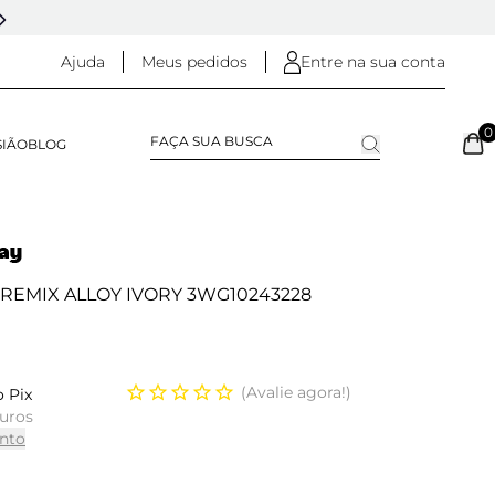
5% OFF NO
PIX
(NA FINALIZAÇÃO DO PEDIDO)
Ajuda
Meus pedidos
Entre na sua conta
0
SIÃO
BLOG
 REMIX ALLOY IVORY 3WG10243228
Avalie agora!
 Pix
juros
nto