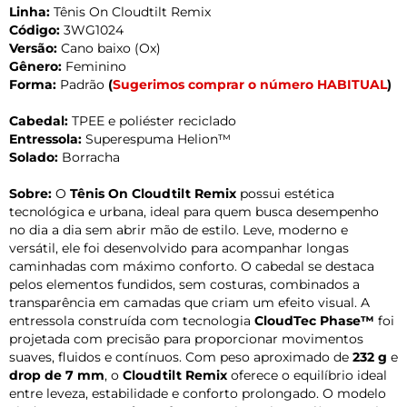
Linha:
Tênis On Cloudtilt Remix
Código:
3WG1024
Versão:
Cano baixo (Ox)
Gênero:
Feminino
Forma:
Padrão
(
Sugerimos comprar o número HABITUAL
)
Cabedal:
TPEE e poliéster reciclado
Entressola:
Superespuma Helion™
Solado:
Borracha
Sobre:
O
Tênis On Cloudtilt Remix
possui estética
tecnológica e urbana, ideal para quem busca desempenho
no dia a dia sem abrir mão de estilo. Leve, moderno e
versátil, ele foi desenvolvido para acompanhar longas
caminhadas com máximo conforto. O cabedal se destaca
pelos elementos fundidos, sem costuras, combinados a
transparência em camadas que criam um efeito visual. A
entressola construída com tecnologia
CloudTec Phase™
foi
projetada com precisão para proporcionar movimentos
suaves, fluidos e contínuos. Com peso aproximado de
232 g
e
drop de 7 mm
, o
Cloudtilt Remix
oferece o equilíbrio ideal
entre leveza, estabilidade e conforto prolongado. O modelo