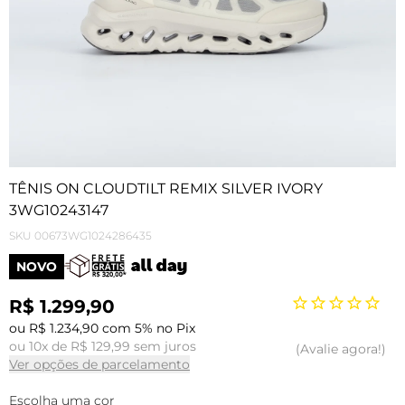
TÊNIS ON CLOUDTILT REMIX SILVER IVORY
3WG10243147
SKU
00673WG1024286435
NOVO
R$ 1.299,90
ou R$ 1.234,90 com 5% no Pix
ou 10x de R$ 129,99 sem juros
Avalie agora!
Ver opções de parcelamento
Escolha uma cor