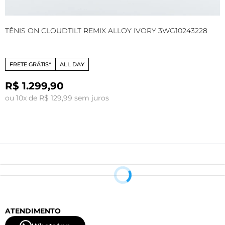
TÊNIS ON CLOUDTILT REMIX ALLOY IVORY 3WG10243228
T
FRETE GRÁTIS*
ALL DAY
R$ 1.299,90
ou 10x de R$ 129,99 sem juros
o
ATENDIMENTO