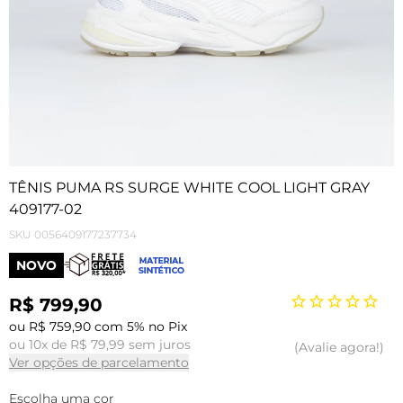
TÊNIS PUMA RS SURGE WHITE COOL LIGHT GRAY
409177-02
SKU
0056409177237734
NOVO
R$ 799,90
ou R$ 759,90 com 5% no Pix
ou 10x de R$ 79,99 sem juros
Avalie agora!
Ver opções de parcelamento
Escolha uma cor