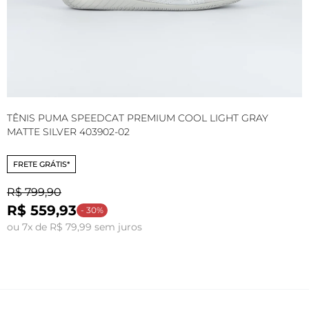
TÊNIS PUMA SPEEDCAT PREMIUM COOL LIGHT GRAY
T
MATTE SILVER 403902-02
FRETE GRÁTIS*
R$ 799,90
R$ 559,93
o
- 30%
ou 7x de R$ 79,99 sem juros