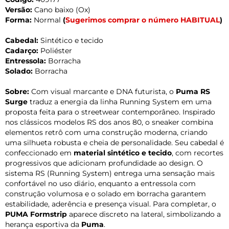
Versão:
Cano baixo (Ox)
Forma:
Normal
(
Sugerimos comprar o número HABITUAL
)
Cabedal:
Sintético e tecido
Cadarço:
Poliéster
Entressola:
Borracha
Solado:
Borracha
Sobre:
Com visual marcante e DNA futurista, o
Puma RS
Surge
traduz a energia da linha Running System em uma
proposta feita para o streetwear contemporâneo. Inspirado
nos clássicos modelos RS dos anos 80, o sneaker combina
elementos retrô com uma construção moderna, criando
uma silhueta robusta e cheia de personalidade. Seu cabedal é
confeccionado em
material sintético e tecido
, com recortes
progressivos que adicionam profundidade ao design. O
sistema RS (Running System) entrega uma sensação mais
confortável no uso diário, enquanto a entressola com
construção volumosa e o solado em borracha garantem
estabilidade, aderência e presença visual. Para completar, o
PUMA Formstrip
aparece discreto na lateral, simbolizando a
herança esportiva da
Puma
.