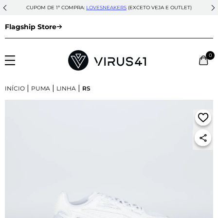
CUPOM DE 1ª COMPRA:
LOVESNEAKERS
(EXCETO VEJA E OUTLET)
Flagship Store
0
|
|
|
INÍCIO
PUMA
LINHA
RS