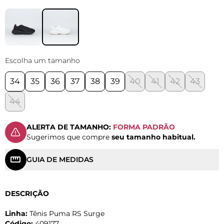
Escolha um tamanho
34
35
36
37
38
39
40
41
42
43
44
ALERTA DE TAMANHO:
FORMA PADRÃO
Sugerimos que compre
seu tamanho habitual.
GUIA DE MEDIDAS
DESCRIÇÃO
Linha:
Tênis Puma RS Surge
Código:
409177