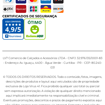
CERTIFICADOS DE SEGURANÇA
LV7 Comercio de Calçados e Acessórios LTDA - CNPJ: 32.976.135/0001-83
- Endereço: Av. Iguaçu, 4400 - Água Verde - Curitiba - PR - CEP: 80.240-
031
© TODOS OS DIREITOS RESERVADOS. Todo o conteúdo, fotos, imagens,
descrições de produtos e layout aqui veiculados são de propriedade
exclusiva da Loja Virus 41. Fica proibido qualquer uso total ou parcial
sem expressa autorização. A violação de qualquer direito mencionado
aqui implicará imediatamente na responsabilização cível e criminal.
Eventuais promoções, descontos e prazos de pagamento expostos aqui
são válidos apenas para compras via internet. Somente a inclusão de