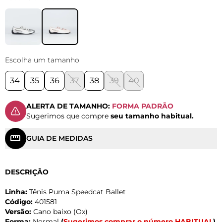
Escolha um tamanho
34
35
36
37
38
39
40
ALERTA DE TAMANHO:
FORMA PADRÃO
Sugerimos que compre
seu tamanho habitual.
GUIA DE MEDIDAS
DESCRIÇÃO
Linha:
Tênis Puma Speedcat Ballet
Código:
401581
Versão:
Cano baixo (Ox)
Forma:
Normal
(
Sugerimos comprar o número HABITUAL
)