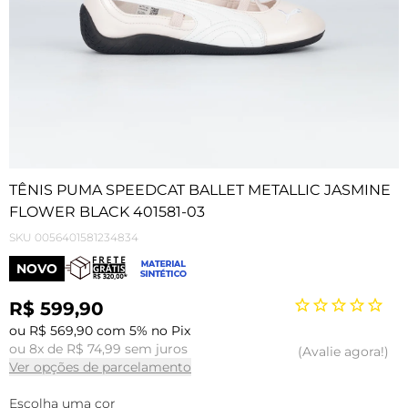
TÊNIS PUMA SPEEDCAT BALLET METALLIC JASMINE
FLOWER BLACK 401581-03
SKU
0056401581234834
NOVO
R$ 599,90
ou R$ 569,90 com 5% no Pix
ou 8x de R$ 74,99 sem juros
Avalie agora!
Ver opções de parcelamento
Escolha uma cor