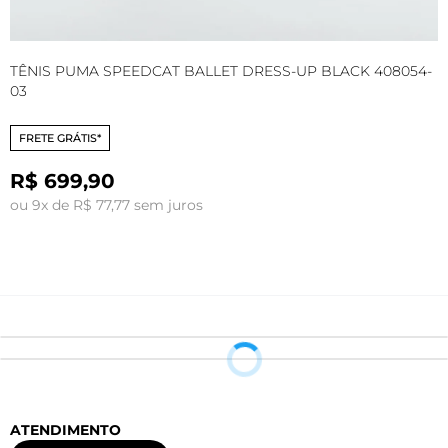
TÊNIS PUMA SPEEDCAT BALLET DRESS-UP BLACK 408054-
T
03
0
FRETE GRÁTIS*
R$ 699,90
ou 9x de R$ 77,77 sem juros
o
ATENDIMENTO