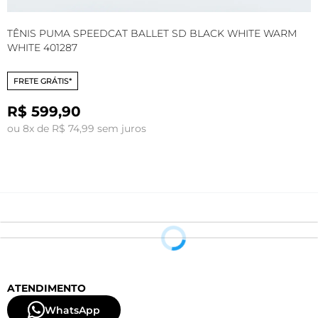
TÊNIS PUMA SPEEDCAT BALLET SD BLACK WHITE WARM
T
WHITE 401287
FRETE GRÁTIS*
R$ 599,90
ou 8x de R$ 74,99 sem juros
o
ATENDIMENTO
WhatsApp