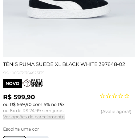
TÊNIS PUMA SUEDE XL BLACK WHITE 397648-02
SKU
005639764823135
NOVO
R$ 599,90
ou R$ 569,90 com 5% no Pix
ou 8x de R$ 74,99 sem juros
Avalie agora!
Ver opções de parcelamento
Escolha uma cor