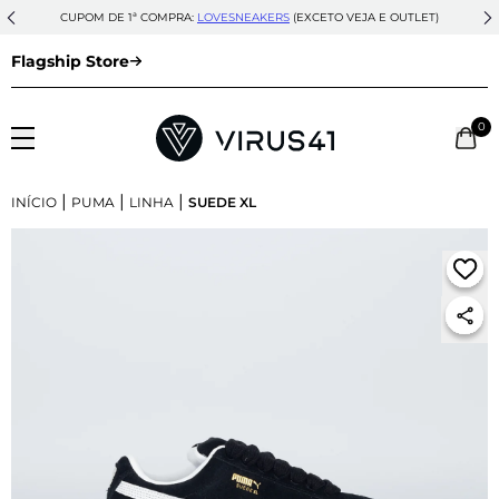
CUPOM DE 1ª COMPRA:
LOVESNEAKERS
(EXCETO VEJA E OUTLET)
Flagship Store
0
|
|
|
INÍCIO
PUMA
LINHA
SUEDE XL