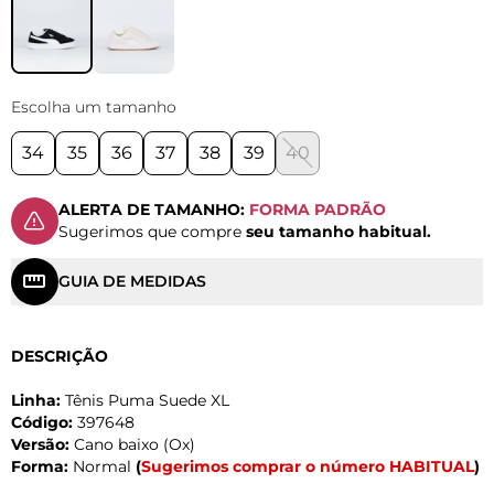
Escolha um tamanho
34
35
36
37
38
39
40
ALERTA DE TAMANHO:
FORMA PADRÃO
Sugerimos que compre
seu tamanho habitual.
GUIA DE MEDIDAS
DESCRIÇÃO
Linha:
Tênis Puma Suede XL
Código:
397648
Versão:
Cano baixo (Ox)
Forma:
Normal
(
Sugerimos comprar o número HABITUAL
)