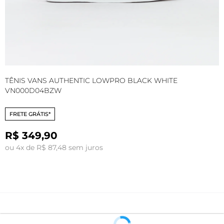
TÊNIS VANS AUTHENTIC LOWPRO BLACK WHITE
T
VN000D04BZW
V
FRETE GRÁTIS*
R
R$ 349,90
o
ou 4x de R$ 87,48 sem juros