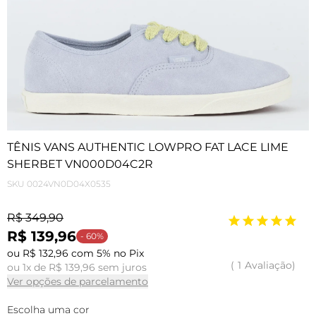
TÊNIS VANS AUTHENTIC LOWPRO FAT LACE LIME
SHERBET VN000D04C2R
SKU
0024VN0D04X0535
R$ 349,90
R$ 139,96
- 60%
ou R$ 132,96 com 5% no Pix
1
Avaliação
ou 1x de R$ 139,96 sem juros
Ver opções de parcelamento
Escolha uma cor