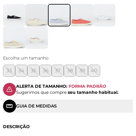
Escolha um tamanho
33
34
35
36
37
38
39
40
ALERTA DE TAMANHO:
FORMA PADRÃO
Sugerimos que compre
seu tamanho habitual.
GUIA DE MEDIDAS
DESCRIÇÃO