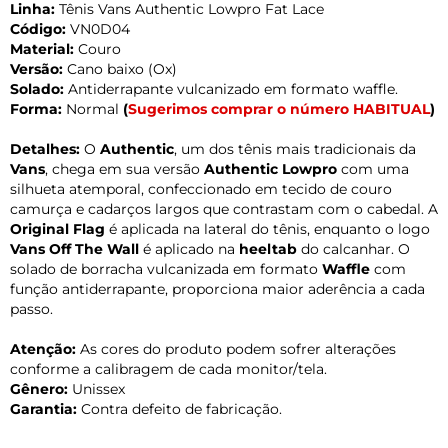
Linha:
Tênis Vans Authentic Lowpro Fat Lace
Código:
VN0D04
Material:
Couro
Versão:
Cano baixo (Ox)
Solado:
Antiderrapante vulcanizado em formato waffle.
Forma:
Normal
(
Sugerimos comprar o número HABITUAL
)
Detalhes:
O
Authentic
, um dos tênis mais tradicionais da
Vans
, chega em sua versão
Authentic Lowpro
com uma
silhueta atemporal, confeccionado em tecido de couro
camurça e cadarços largos que contrastam com o cabedal. A
Original Flag
é aplicada na lateral do tênis, enquanto o logo
Vans Off The Wall
é aplicado na
heeltab
do calcanhar. O
solado de borracha vulcanizada em formato
Waffle
com
função antiderrapante, proporciona maior aderência a cada
passo.
Atenção:
As cores do produto podem sofrer alterações
conforme a calibragem de cada monitor/tela.
Gênero:
Unissex
Garantia:
Contra defeito de fabricação.