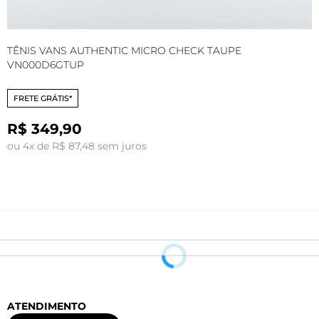
TÊNIS VANS AUTHENTIC MICRO CHECK TAUPE
T
VN000D6GTUP
V
FRETE GRÁTIS*
R
R$ 349,90
o
ou 4x de R$ 87,48 sem juros
ATENDIMENTO