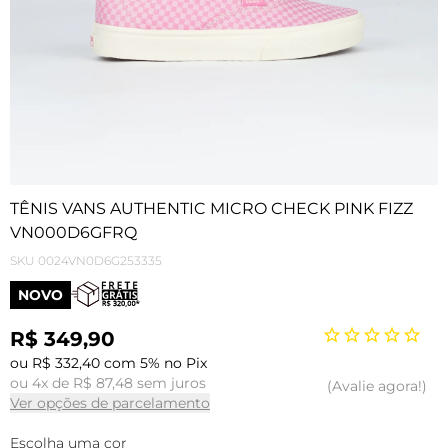
TÊNIS VANS AUTHENTIC MICRO CHECK PINK FIZZ
VN000D6GFRQ
SKU
0024VN0D6G253335
NOVO
R$ 349,90
ou R$ 332,40 com 5% no Pix
ou 4x de R$ 87,48 sem juros
Avalie agora!
Ver opções de parcelamento
Escolha uma cor