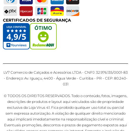
CERTIFICADOS DE SEGURANÇA
LV7 Comercio de Calçados e Acessórios LTDA - CNPJ: 32.976.135/0001-83
- Endereço: Av. Iguaçu, 4400 - Água Verde - Curitiba - PR - CEP: 80.240-
031
© TODOS OS DIREITOS RESERVADOS. Todo o conteúdo, fotos, imagens,
descrições de produtos e layout aqui veiculados são de propriedade
exclusiva da Loja Virus 41. Fica proibido qualquer uso total ou parcial
sem expressa autorização. A violação de qualquer direito mencionado
aqui implicará imediatamente na responsabilização cível e criminal.
Eventuais promoções, descontos e prazos de pagamento expostos aqui
são válidos apenas para compras via internet. Somente a inclusão de