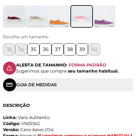
Escolha um tamanho
33
34
35
36
37
38
39
40
ALERTA DE TAMANHO:
FORMA PADRÃO
Sugerimos que compre
seu tamanho habitual.
GUIA DE MEDIDAS
DESCRIÇÃO
Linha:
Vans Authentic
Código:
VN0D6G
Versão:
Cano baixo (Ox)
Forma:
Normal
(
Sugerimos comprar o número HABITUAL
)