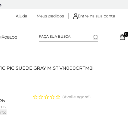
5% OFF NO
PIX
(NA FINALIZAÇÃO DO PEDIDO)
Ajuda
Meus pedidos
Entre na sua conta
0
SIÃO
BLOG
IC PIG SUEDE GRAY MIST VN000CRTM8I
Avalie agora!
Pix
ros
nto