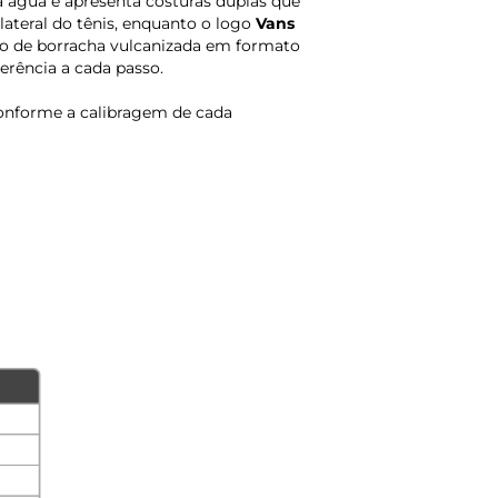
à água e apresenta costuras duplas que
lateral do tênis, enquanto o logo
Vans
do de borracha vulcanizada em formato
rência a cada passo.
onforme a calibragem de cada