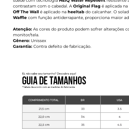
suede com tecnologia
HEIQ Water Repellent
resistente 
contrastam com o cabedal. A
Original Flag
é aplicada na 
Off The Wall
é aplicado na
heeltab
do calcanhar. O sola
Waffle
com função antiderrapante, proporciona maior ade
Atenção:
As cores do produto podem sofrer alterações c
monitor/tela.
Gênero:
Unissex
Garantia:
Contra defeito de fabricação.