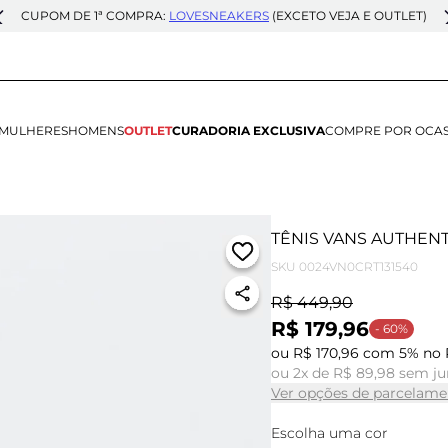
CUPOM DE 1ª COMPRA:
LOVESNEAKERS
(EXCETO VEJA E OUTLET)
MULHERES
HOMENS
OUTLET
CURADORIA EXCLUSIVA
COMPRE POR OCA
TÊNIS VANS AUTHENT
SKU
0024VN0CRT131540
R$ 449,90
R$ 179,96
- 60%
ou R$ 170,96 com 5% no 
ou 2x de R$ 89,98 sem ju
Ver opções de parcelame
Escolha uma cor