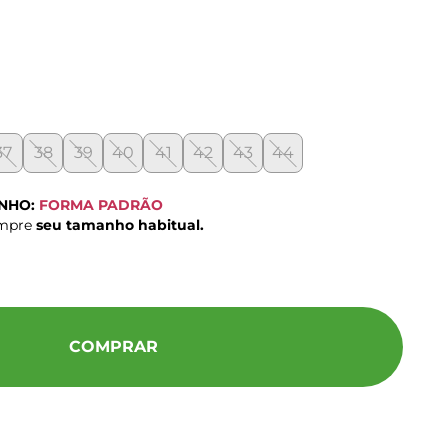
37
38
39
40
41
42
43
44
ANHO:
FORMA PADRÃO
ompre
seu tamanho habitual.
COMPRAR