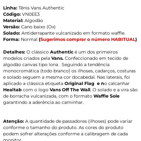
Linha:
Tênis Vans Authentic
Código:
VN0EE3
Material:
Algodão
Versão:
Cano baixo (Ox)
Solado:
Antiderrapante vulcanizado em formato waffle.
Forma:
Normal
(
Sugerimos comprar o número HABITUAL
)
Detalhes:
O clássico
Authentic
é um dos primeiros
modelos criados pela
Vans.
Confeccionado em tecido de
algodão canvas tipo lona . Seguindo a tendência
monocromática (todo branco) os ilhoses, cadarços, costuras
e solado seguem a mesma cor docabedal. Nas laterais, foi
aplicado a clássica etiqueta
Original Flag e n
o calcanhar
Healtab
com o logo
Vans Off The Wall
. O solado e a vira são
de borracha vulcanizada, com o formato
Waffle Sole
garantindo a aderência ao caminhar.
Atenção:
A quantidade de passadores (ilhoses) pode variar
conforme o tamanho do produto. As cores do produto
podem sofrer alterações conforme a calibragem de cada
monitor.