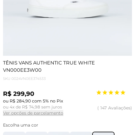
TÊNIS VANS AUTHENTIC TRUE WHITE
VN000EE3W00
SKU
0024VN0EE374533
R$ 299,90
ou R$ 284,90 com 5% no Pix
ou 4x de R$ 74,98 sem juros
147
Avaliações
Ver opções de parcelamento
Escolha uma cor