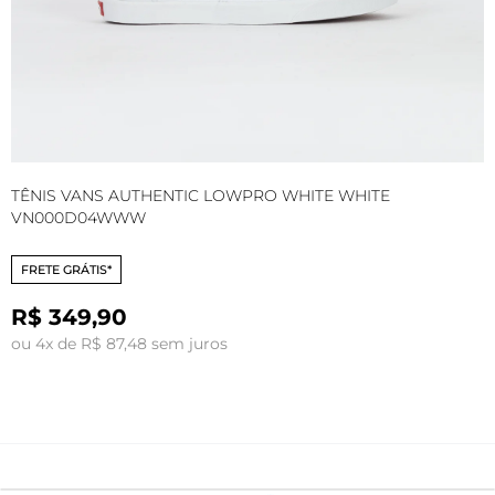
TÊNIS VANS AUTHENTIC LOWPRO WHITE WHITE
T
VN000D04WWW
FRETE GRÁTIS*
R$ 349,90
ou 4x de R$ 87,48 sem juros
o