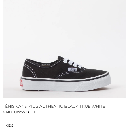
TÊNIS VANS KIDS AUTHENTIC BLACK TRUE WHITE
T
VN000WWX6BT
W
KIDS