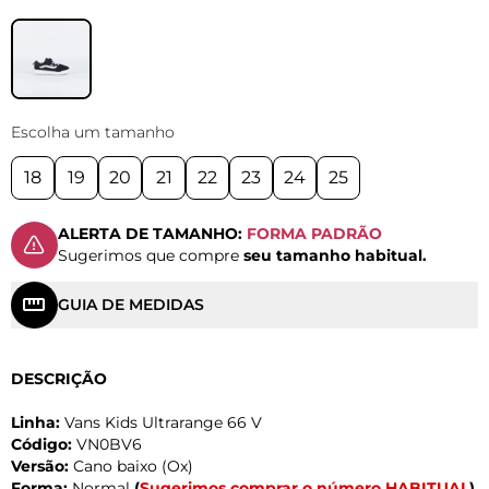
Escolha um tamanho
18
19
20
21
22
23
24
25
ALERTA DE TAMANHO:
FORMA PADRÃO
Sugerimos que compre
seu tamanho habitual.
GUIA DE MEDIDAS
DESCRIÇÃO
Linha:
Vans Kids Ultrarange 66 V
Código:
VN0BV6
Versão:
Cano baixo (Ox)
Forma:
Normal
(
Sugerimos comprar o número HABITUAL
)