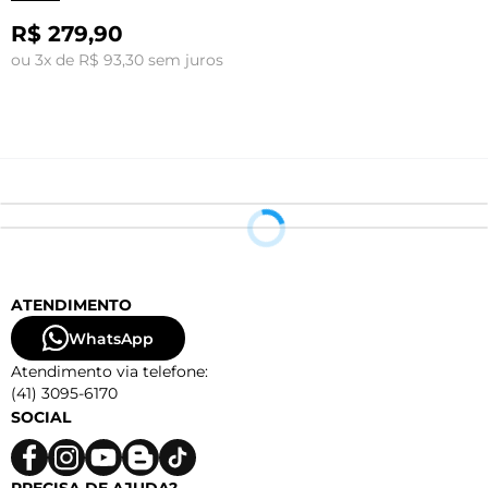
R$ 279,90
ou 3x de R$ 93,30 sem juros
o
ATENDIMENTO
WhatsApp
Atendimento via telefone:
(41) 3095-6170
SOCIAL