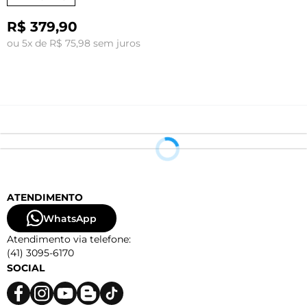
R$ 379,90
ou 5x de R$ 75,98 sem juros
o
ATENDIMENTO
WhatsApp
Atendimento via telefone:
(41) 3095-6170
SOCIAL