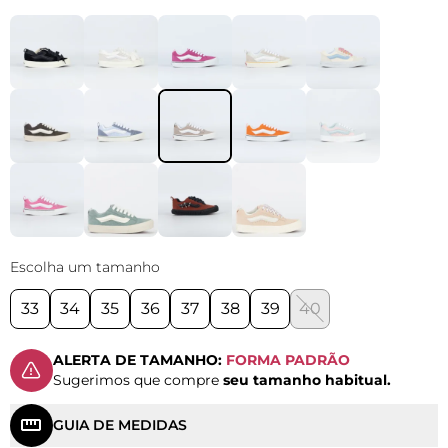
Escolha um tamanho
33
34
35
36
37
38
39
40
ALERTA DE TAMANHO:
FORMA PADRÃO
Sugerimos que compre
seu tamanho habitual.
GUIA DE MEDIDAS