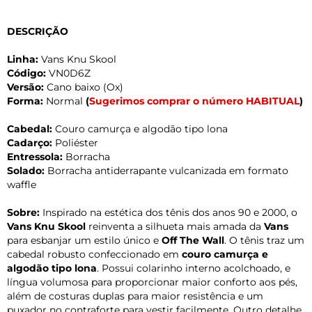
DESCRIÇÃO
Linha:
Vans Knu Skool
Código:
VN0D6Z
Versão:
Cano baixo (Ox)
Forma:
Normal
(
Sugerimos comprar o número HABITUAL
)
Cabedal:
Couro camurça e algodão tipo lona
Cadarço:
Poliéster
Entressola:
Borracha
Solado:
Borracha antiderrapante vulcanizada em formato
waffle
Sobre:
Inspirado na estética dos tênis dos anos 90 e 2000, o
Vans Knu Skool
reinventa a silhueta mais amada da
Vans
para esbanjar um estilo único e
Off The Wall
. O tênis traz um
cabedal robusto confeccionado em
couro camurça e
algodão tipo lona
. Possui colarinho interno acolchoado, e
língua volumosa para proporcionar maior conforto aos pés,
além de costuras duplas para maior resistência e um
puxador no contraforte para vestir facilmente. Outro detalhe