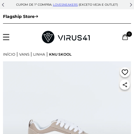
CUPOM DE 1ª COMPRA:
LOVESNEAKERS
(EXCETO VEJA E OUTLET)
Flagship Store
0
|
|
|
INÍCIO
VANS
LINHA
KNU SKOOL