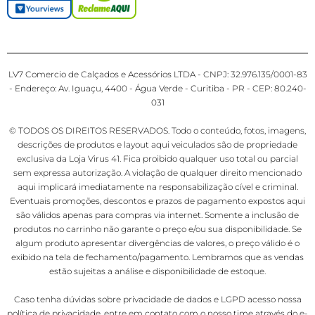
LV7 Comercio de Calçados e Acessórios LTDA - CNPJ: 32.976.135/0001-83
- Endereço: Av. Iguaçu, 4400 - Água Verde - Curitiba - PR - CEP: 80.240-
031
© TODOS OS DIREITOS RESERVADOS. Todo o conteúdo, fotos, imagens,
descrições de produtos e layout aqui veiculados são de propriedade
exclusiva da Loja Virus 41. Fica proibido qualquer uso total ou parcial
sem expressa autorização. A violação de qualquer direito mencionado
aqui implicará imediatamente na responsabilização cível e criminal.
Eventuais promoções, descontos e prazos de pagamento expostos aqui
são válidos apenas para compras via internet. Somente a inclusão de
produtos no carrinho não garante o preço e/ou sua disponibilidade. Se
algum produto apresentar divergências de valores, o preço válido é o
exibido na tela de fechamento/pagamento. Lembramos que as vendas
estão sujeitas a análise e disponibilidade de estoque.
Caso tenha dúvidas sobre privacidade de dados e LGPD acesso nossa
política de privacidade
, entre em contato com o nosso time através do e-