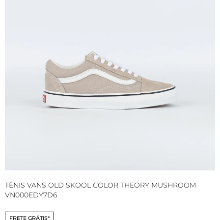
TÊNIS VANS OLD SKOOL COLOR THEORY MUSHROOM
T
VN000EDY7D6
V
FRETE GRÁTIS*