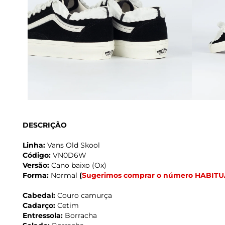
DESCRIÇÃO
Linha:
Vans Old Skool
Código:
VN0D6W
Versão:
Cano baixo (Ox)
Forma:
Normal
(
Sugerimos comprar o número HABITU
Cabedal:
Couro camurça
Cadarço:
Cetim
Entressola:
Borracha