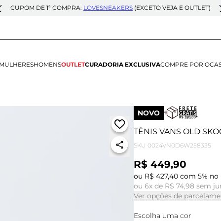
CUPOM DE 1ª COMPRA:
LOVESNEAKERS
(EXCETO VEJA E OUTLET)
MULHERES
HOMENS
OUTLET
CURADORIA EXCLUSIVA
COMPRE POR OCA
NOVO
TÊNIS VANS OLD SK
SKU
0024VN0D6W258335
R$ 449,90
ou R$ 427,40 com 5% no 
ou 6x de R$ 74,98 sem ju
Ver opções de parcelame
Escolha uma cor