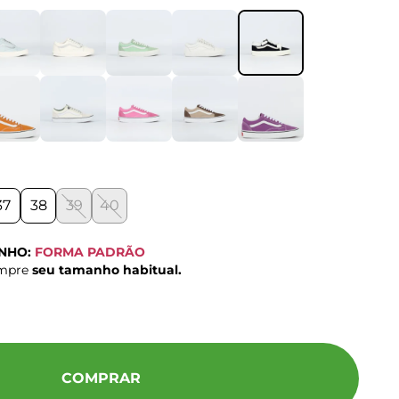
37
38
39
40
ANHO:
FORMA PADRÃO
ompre
seu tamanho habitual.
COMPRAR