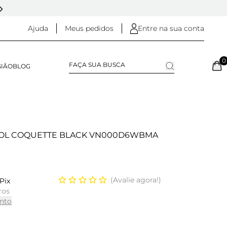
5% OFF NO
PIX
(NA FINALIZAÇÃO DO PEDIDO)
Ajuda
Meus pedidos
Entre na sua conta
0
SIÃO
BLOG
OOL COQUETTE BLACK VN000D6WBMA
Avalie agora!
Pix
ros
nto