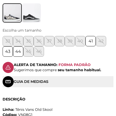
Escolha um tamanho
33
34
35
36
37
38
39
40
41
42
43
44
45
46
ALERTA DE TAMANHO:
FORMA PADRÃO
Sugerimos que compre
seu tamanho habitual.
GUIA DE MEDIDAS
DESCRIÇÃO
Linha:
Tênis Vans Old Skool
Código:
VN08G1