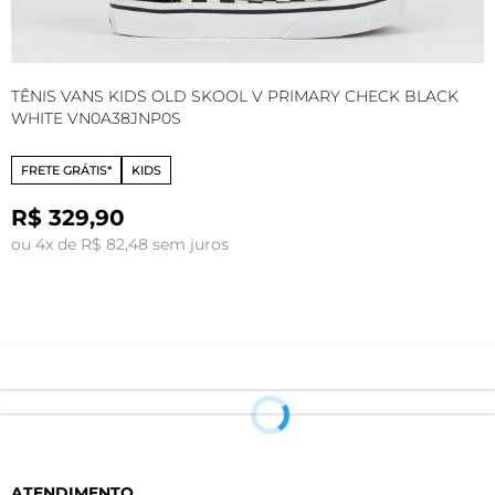
TÊNIS VANS KIDS OLD SKOOL V PRIMARY CHECK BLACK
T
WHITE VN0A38JNP0S
V
FRETE GRÁTIS*
KIDS
R
R$ 329,90
o
ou 4x de R$ 82,48 sem juros
ATENDIMENTO