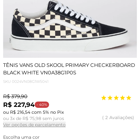
TÊNIS VANS OLD SKOOL PRIMARY CHECKERBOARD
BLACK WHITE VN0A38G1P0S
SKU
0024VN08G1W5041
R$ 379,90
R$ 227,94
- 40%
ou R$ 216,54 com 5% no Pix
2
Avaliações
ou 3x de R$ 75,98 sem juros
Ver opções de parcelamento
Escolha uma cor