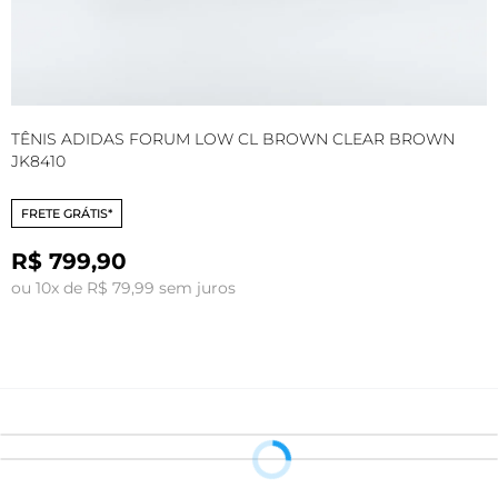
TÊNIS ADIDAS FORUM LOW CL BROWN CLEAR BROWN
T
JK8410
H
FRETE GRÁTIS*
R$ 799,90
ou 10x de R$ 79,99 sem juros
o