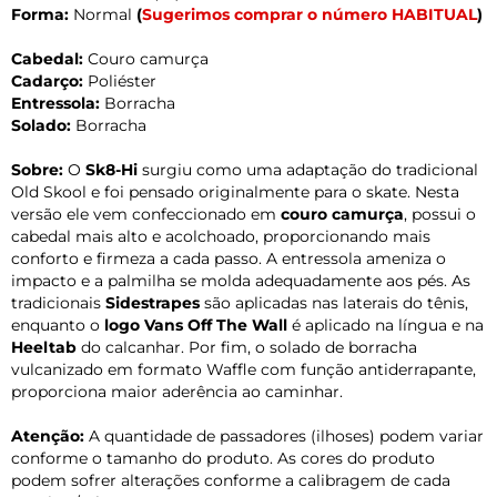
Forma:
Normal
(
Sugerimos comprar o número HABITUAL
)
Cabedal:
Couro camurça
Cadarço:
Poliéster
Entressola:
Borracha
Solado:
Borracha
Sobre:
O
Sk8-Hi
surgiu como uma adaptação do tradicional
Old Skool e foi pensado originalmente para o skate. Nesta
versão ele vem confeccionado em
couro camurça
, possui o
cabedal mais alto e acolchoado, proporcionando mais
conforto e firmeza a cada passo. A entressola ameniza o
impacto e a palmilha se molda adequadamente aos pés. As
tradicionais
Sidestrapes
são aplicadas nas laterais do tênis,
enquanto o
logo Vans Off The Wall
é aplicado na língua e na
Heeltab
do calcanhar. Por fim, o solado de borracha
vulcanizado em formato Waffle com função antiderrapante,
proporciona maior aderência ao caminhar.
Atenção:
A quantidade de passadores (ilhoses) podem variar
conforme o tamanho do produto. As cores do produto
podem sofrer alterações conforme a calibragem de cada