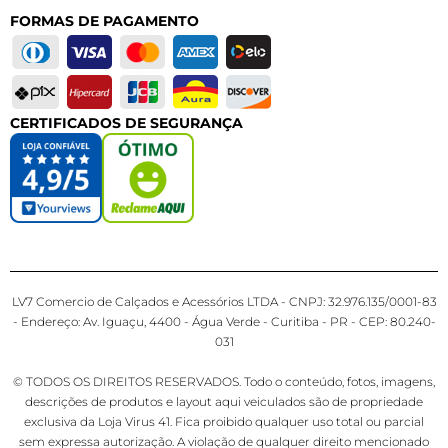
FORMAS DE PAGAMENTO
CERTIFICADOS DE SEGURANÇA
LV7 Comercio de Calçados e Acessórios LTDA - CNPJ: 32.976.135/0001-83
- Endereço: Av. Iguaçu, 4400 - Água Verde - Curitiba - PR - CEP: 80.240-
031
© TODOS OS DIREITOS RESERVADOS. Todo o conteúdo, fotos, imagens,
descrições de produtos e layout aqui veiculados são de propriedade
exclusiva da Loja Virus 41. Fica proibido qualquer uso total ou parcial
sem expressa autorização. A violação de qualquer direito mencionado