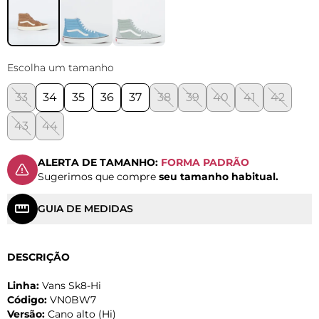
Escolha um tamanho
33
34
35
36
37
38
39
40
41
42
43
44
ALERTA DE TAMANHO:
FORMA PADRÃO
Sugerimos que compre
seu tamanho habitual.
GUIA DE MEDIDAS
DESCRIÇÃO
Linha:
Vans Sk8-Hi
Código:
VN0BW7
Versão:
Cano alto (Hi)