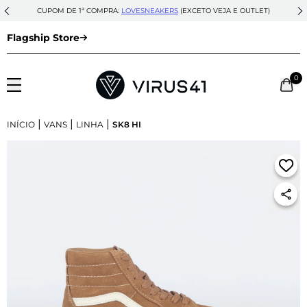
CUPOM DE 1ª COMPRA:
LOVESNEAKERS
(EXCETO VEJA E OUTLET)
Flagship Store
0
|
|
|
INÍCIO
VANS
LINHA
SK8 HI