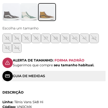
Escolha um tamanho
33
34
35
36
37
38
39
40
41
42
43
44
ALERTA DE TAMANHO:
FORMA PADRÃO
Sugerimos que compre
seu tamanho habitual.
GUIA DE MEDIDAS
DESCRIÇÃO
Linha:
Tênis Vans Sk8 Hi
Código:
VN0CMX