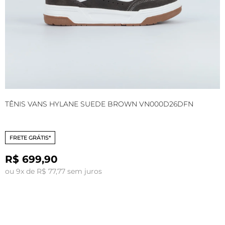
TÊNIS VANS HYLANE SUEDE BROWN VN000D26DFN
T
V
FRETE GRÁTIS*
R$ 699,90
R
ou 9x de R$ 77,77 sem juros
o