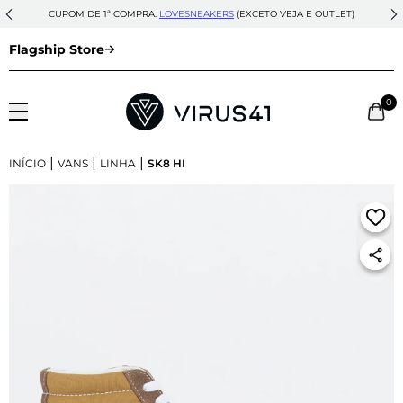
CUPOM DE 1ª COMPRA:
LOVESNEAKERS
(EXCETO VEJA E OUTLET)
Flagship Store
0
|
|
|
INÍCIO
VANS
LINHA
SK8 HI