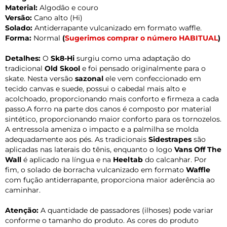
Material:
Algodão e couro
Versão:
Cano alto (Hi)
Solado:
Antiderrapante vulcanizado em formato waffle.
Forma:
Normal
(
Sugerimos comprar o número HABITUAL
)
Detalhes:
O
Sk8-Hi
surgiu como uma adaptação do
tradicional
Old Skool
e foi pensado originalmente para o
skate. Nesta versão
sazonal
ele vem confeccionado em
tecido canvas e suede, possui o cabedal mais alto e
acolchoado, proporcionando mais conforto e firmeza a cada
passo.A forro na parte dos canos é composto por material
sintético, proporcionando maior conforto para os tornozelos.
A entressola ameniza o impacto e a palmilha se molda
adequadamente aos pés. As tradicionais
Sidestrapes
são
aplicadas nas laterais do tênis, enquanto o logo
Vans Off The
Wall
é aplicado na língua e na
Heeltab
do calcanhar. Por
fim, o solado de borracha vulcanizado em formato
Waffle
com fução antiderrapante, proporciona maior aderência ao
caminhar.
Atenção:
A quantidade de passadores (ilhoses) pode variar
conforme o tamanho do produto. As cores do produto