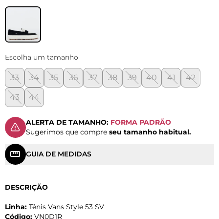
Escolha um tamanho
33
34
35
36
37
38
39
40
41
42
43
44
ALERTA DE TAMANHO:
FORMA PADRÃO
Sugerimos que compre
seu tamanho habitual.
GUIA DE MEDIDAS
DESCRIÇÃO
Linha:
Tênis Vans Style 53 SV
Código:
VN0D1R