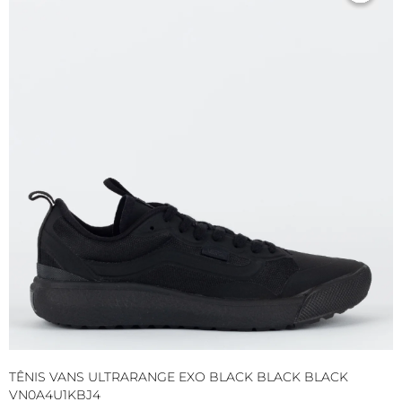
TÊNIS VANS ULTRARANGE EXO BLACK BLACK BLACK
T
VN0A4U1KBJ4
C