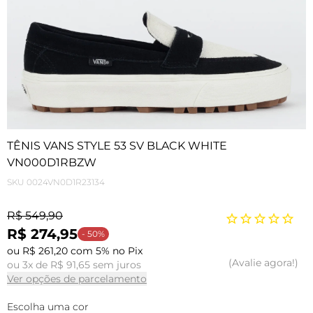
TÊNIS VANS STYLE 53 SV BLACK WHITE
VN000D1RBZW
SKU
0024VN0D1R23134
R$ 549,90
R$ 274,95
- 50%
ou R$ 261,20 com 5% no Pix
Avalie agora!
ou 3x de R$ 91,65 sem juros
Ver opções de parcelamento
Escolha uma cor