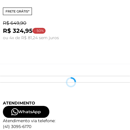
FRETE GRÁTIS*
R$ 649,90
R$ 324,95
o
- 50%
ou 4x de R$ 81,24 sem juros
ATENDIMENTO
WhatsApp
Atendimento via telefone:
(41) 3095-6170