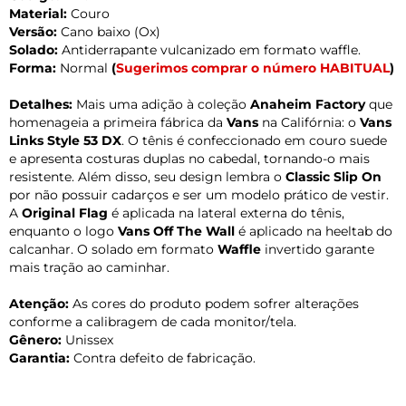
Material:
Couro
Versão:
Cano baixo (Ox)
Solado:
Antiderrapante vulcanizado em formato waffle.
Forma:
Normal
(
Sugerimos comprar o número HABITUAL
)
Detalhes:
Mais uma adição à coleção
Anaheim Factory
que
homenageia a primeira fábrica da
Vans
na Califórnia: o
Vans
Links Style 53 DX
. O tênis é confeccionado em couro suede
e apresenta costuras duplas no cabedal, tornando-o mais
resistente. Além disso, seu design lembra o
Classic Slip On
por não possuir cadarços e ser um modelo prático de vestir.
A
Original Flag
é aplicada na lateral externa do tênis,
enquanto o logo
Vans Off The Wall
é aplicado na heeltab do
calcanhar. O solado em formato
Waffle
invertido garante
mais tração ao caminhar.
Atenção:
As cores do produto podem sofrer alterações
conforme a calibragem de cada monitor/tela.
Gênero:
Unissex
Garantia:
Contra defeito de fabricação.