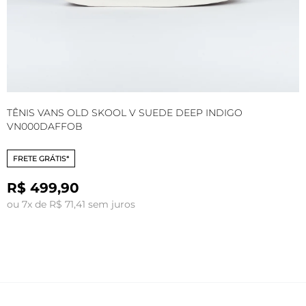
TÊNIS VANS OLD SKOOL V SUEDE DEEP INDIGO
T
VN000DAFFOB
FRETE GRÁTIS*
R$ 499,90
ou 7x de R$ 71,41 sem juros
o