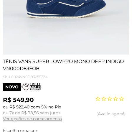
TÊNIS VANS SUPER LOWPRO MONO DEEP INDIGO
VN000D83FOB
SKU
0024VN0D83255334
NOVO
R$ 549,90
ou R$ 522,40 com 5% no Pix
ou 7x de R$ 78,56 sem juros
Avalie agora!
Ver opções de parcelamento
Escolha uma cor