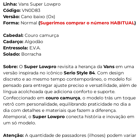
Linha:
Vans Super Lowpro
Código:
VN0D83
Versão:
Cano baixo (Ox)
Forma:
Normal
(
Sugerimos comprar o número HABITUAL
)
Cabedal:
Couro camurça
Cadarço:
Algodão
Entressola:
E.V.A.
Solado:
Borracha
Sobre:
O
Super Lowpro
revisita a herança da
Vans
em uma
versão inspirada no icônico
Serio Style 84
. Com design
discreto e ao mesmo tempo contemporâneo, o modelo foi
pensado para entregar ajuste preciso e versatilidade, além de
língua acolchoada que adiciona conforto e suporte.
Confeccionado em
couro camurça
, o modelo trás um toque
retrô com personalidade, equilibrando praticidade no dia a
dia com detalhes e materiais que fazem a diferença.
Atemporal, o
Super Lowpro
conecta história e inovação em
um só modelo.
Atenção:
A quantidade de passadores (ilhoses) podem variar