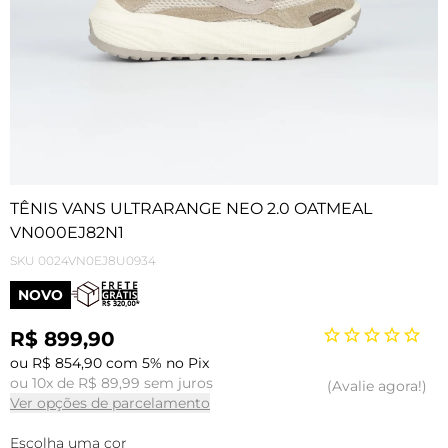
TÊNIS VANS ULTRARANGE NEO 2.0 OATMEAL
VN000EJ82N1
SKU
0024VN0EJ8U0934
NOVO
R$ 899,90
ou R$ 854,90 com 5% no Pix
ou 10x de R$ 89,99 sem juros
Avalie agora!
Ver opções de parcelamento
Escolha uma cor