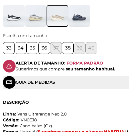
Escolha um tamanho
33
34
35
36
37
38
39
40
ALERTA DE TAMANHO:
FORMA PADRÃO
Sugerimos que compre
seu tamanho habitual.
GUIA DE MEDIDAS
DESCRIÇÃO
Linha:
Vans Ultrarange Neo 2.0
Código:
VN0EJ8
Versão:
Cano baixo (Ox)
Forma:
Normal
(
Sugerimos comprar o número HABITUAL
)