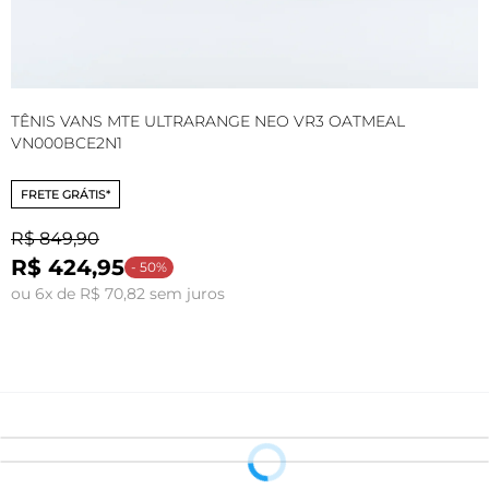
TÊNIS VANS MTE ULTRARANGE NEO VR3 OATMEAL
T
VN000BCE2N1
V
FRETE GRÁTIS*
R$ 849,90
R$ 424,95
o
- 50%
ou 6x de R$ 70,82 sem juros