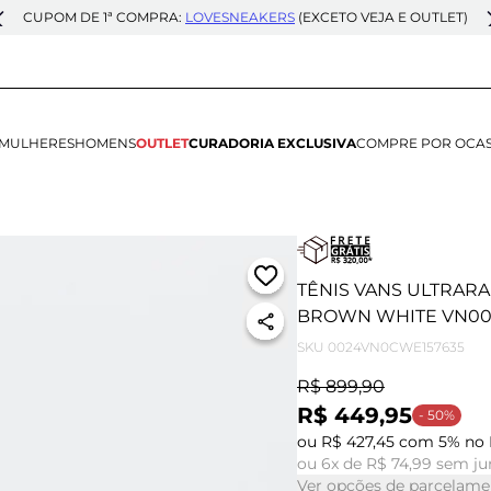
CUPOM DE 1ª COMPRA:
LOVESNEAKERS
(EXCETO VEJA E OUTLET)
MULHERES
HOMENS
OUTLET
CURADORIA EXCLUSIVA
COMPRE POR OCA
TÊNIS VANS ULTRAR
BROWN WHITE VN0
SKU
0024VN0CWE157635
R$ 899,90
R$ 449,95
- 50%
ou R$ 427,45 com 5% no 
ou 6x de R$ 74,99 sem ju
Ver opções de parcelame