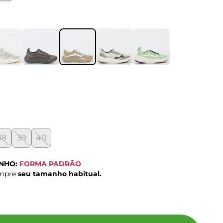
38
39
40
ANHO:
FORMA PADRÃO
ompre
seu tamanho habitual.