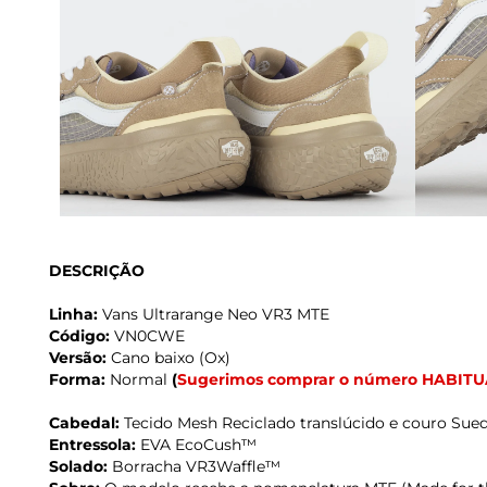
DESCRIÇÃO
Linha:
Vans Ultrarange Neo VR3 MTE
Código:
VN0CWE
Versão:
Cano baixo (Ox)
Forma:
Normal
(
Sugerimos comprar o número HABITU
Cabedal:
Tecido Mesh Reciclado translúcido e couro Sue
Entressola:
EVA EcoCush™
Solado:
Borracha VR3Waffle™