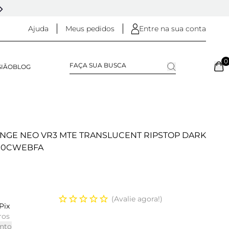
5% OFF NO
PIX
(NA FINALIZAÇÃO DO PEDIDO)
Ajuda
Meus pedidos
Entre na sua conta
0
SIÃO
BLOG
ANGE NEO VR3 MTE TRANSLUCENT RIPSTOP DARK
00CWEBFA
Avalie agora!
Pix
ros
nto