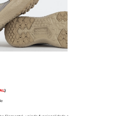
AL
)
de