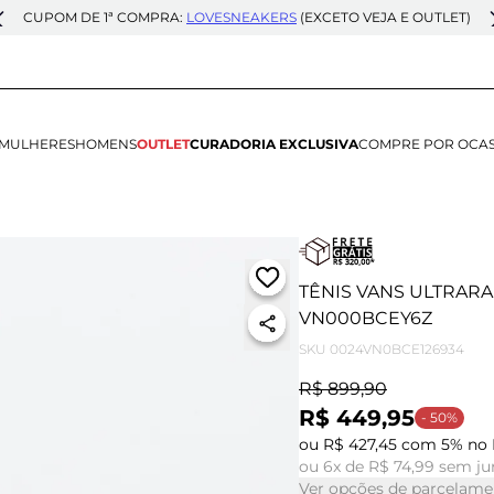
CUPOM DE 1ª COMPRA:
LOVESNEAKERS
(EXCETO VEJA E OUTLET)
MULHERES
HOMENS
OUTLET
CURADORIA EXCLUSIVA
COMPRE POR OCA
TÊNIS VANS ULTRARA
VN000BCEY6Z
SKU
0024VN0BCE126934
R$ 899,90
R$ 449,95
- 50%
ou R$ 427,45 com 5% no 
ou 6x de R$ 74,99 sem ju
Ver opções de parcelame