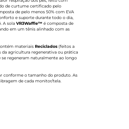
aior respiração dos pés, feito com
do de curtume certificado pelo
mposta de pelo menos 50% com EVA
nforto e suporte durante todo o dia,
. A sola
VR3Waffle™
é composta de
tando em um tênis alinhado com as
contém materiais
Reciclados
(feitos a
 da agricultura regenerativa ou prática
 se regeneram naturalmente ao longo
iar conforme o tamanho do produto. As
libragem de cada monitor/tela.