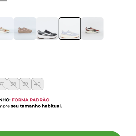
37
38
39
40
ANHO:
FORMA PADRÃO
ompre
seu tamanho habitual.