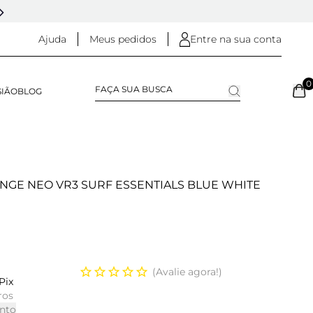
5% OFF NO
PIX
(NA FINALIZAÇÃO DO PEDIDO)
Ajuda
Meus pedidos
Entre na sua conta
0
SIÃO
BLOG
NGE NEO VR3 SURF ESSENTIALS BLUE WHITE
Avalie agora!
Pix
ros
nto