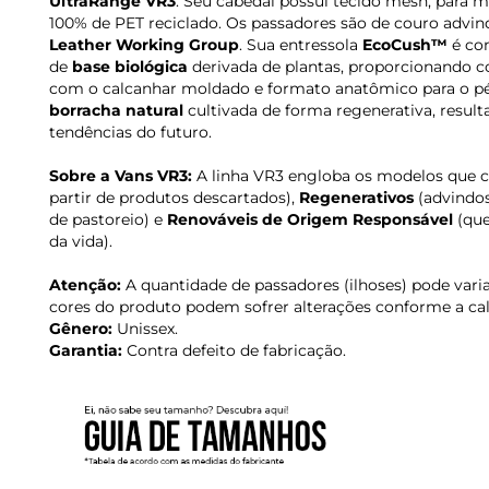
UltraRange VR3
. Seu cabedal possui tecido mesh, para m
100% de PET reciclado. Os passadores são de couro advin
Leather Working Group
. Sua entressola
EcoCush™
é co
de
base biológica
derivada de plantas, proporcionando co
com o calcanhar moldado e formato anatômico para o pé
borracha natural
cultivada de forma regenerativa, resul
tendências do futuro.
Sobre a Vans VR3:
A linha VR3 engloba os modelos que 
partir de produtos descartados),
Regenerativos
(advindos
de pastoreio) e
Renováveis de Origem Responsável
(que
da vida).
Atenção:
A quantidade de passadores (ilhoses) pode var
cores do produto podem sofrer alterações conforme a ca
Gênero:
Unissex.
Garantia:
Contra defeito de fabricação.