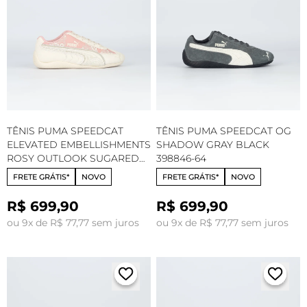
TÊNIS PUMA SPEEDCAT
TÊNIS PUMA SPEEDCAT OG
ELEVATED EMBELLISHMENTS
SHADOW GRAY BLACK
ROSY OUTLOOK SUGARED
398846-64
ALMOND ALPINE SNOW
FRETE GRÁTIS*
NOVO
FRETE GRÁTIS*
NOVO
406829-01
R$ 699,90
R$ 699,90
ou 9x de R$ 77,77 sem juros
ou 9x de R$ 77,77 sem juros