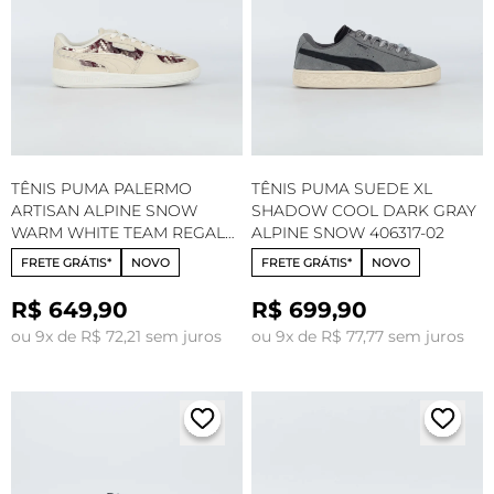
TÊNIS PUMA PALERMO
TÊNIS PUMA SUEDE XL
ARTISAN ALPINE SNOW
SHADOW COOL DARK GRAY
WARM WHITE TEAM REGAL
ALPINE SNOW 406317-02
RED 406765-01
FRETE GRÁTIS*
NOVO
FRETE GRÁTIS*
NOVO
R$ 649,90
R$ 699,90
ou 9x de R$ 72,21 sem juros
ou 9x de R$ 77,77 sem juros