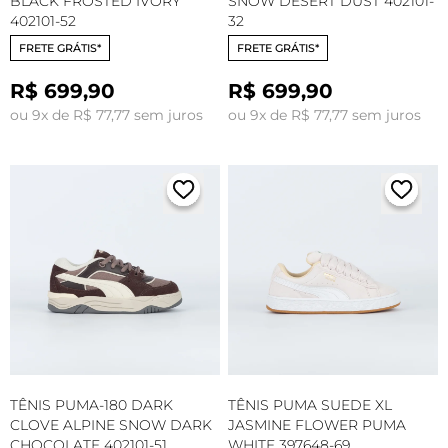
BLACK FROSTED IVORY
SNOW DESERT DUST 402101-
402101-52
32
FRETE GRÁTIS*
FRETE GRÁTIS*
R$ 699,90
R$ 699,90
ou 9x de R$ 77,77 sem juros
ou 9x de R$ 77,77 sem juros
TÊNIS PUMA-180 DARK
TÊNIS PUMA SUEDE XL
CLOVE ALPINE SNOW DARK
JASMINE FLOWER PUMA
CHOCOLATE 402101-51
WHITE 397648-69