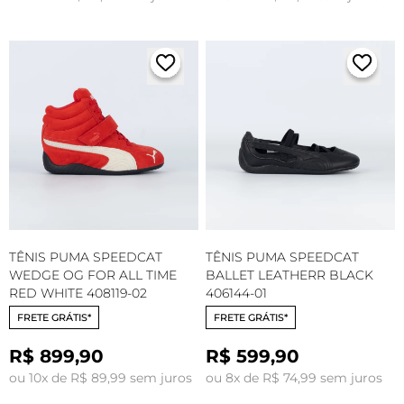
TÊNIS PUMA SPEEDCAT
TÊNIS PUMA SPEEDCAT
WEDGE OG FOR ALL TIME
BALLET LEATHERR BLACK
RED WHITE 408119-02
406144-01
FRETE GRÁTIS*
FRETE GRÁTIS*
R$ 899,90
R$ 599,90
ou 10x de R$ 89,99 sem juros
ou 8x de R$ 74,99 sem juros