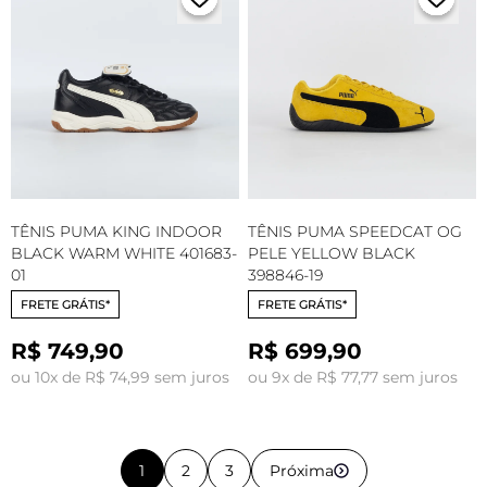
TÊNIS PUMA KING INDOOR
TÊNIS PUMA SPEEDCAT OG
BLACK WARM WHITE 401683-
PELE YELLOW BLACK
01
398846-19
FRETE GRÁTIS*
FRETE GRÁTIS*
R$ 749,90
R$ 699,90
ou 10x de R$ 74,99 sem juros
ou 9x de R$ 77,77 sem juros
1
2
3
Próxima