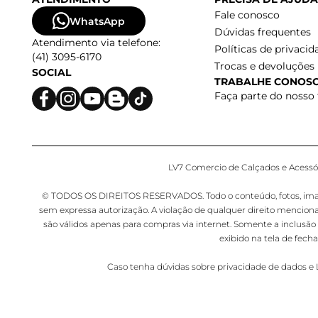
Fale conosco
WhatsApp
Dúvidas frequentes
Atendimento via telefone:
Políticas de privacid
(41) 3095-6170
Trocas e devoluções
SOCIAL
TRABALHE CONOS
Faça parte do nosso
LV7 Comercio de Calçados e Acessóri
© TODOS OS DIREITOS RESERVADOS. Todo o conteúdo, fotos, imagens,
sem expressa autorização. A violação de qualquer direito mencion
são válidos apenas para compras via internet. Somente a inclusão 
exibido na tela de fec
Caso tenha dúvidas sobre privacidade de dados 