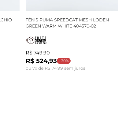
ACHIO
TÊNIS PUMA SPEEDCAT MESH LODEN
GREEN WARM WHITE 404370-02
R$ 749,90
R$ 524,93
- 30%
ou 7x de R$ 74,99 sem juros