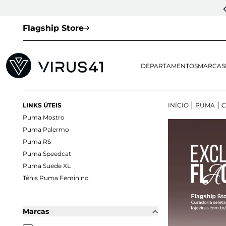
CUPOM DE 1ª COMPRA:
LOVESNEAKERS
(EXCETO VEJA E OUTLET)
Flagship Store
DEPARTAMENTOS
MARCAS
|
|
LINKS ÚTEIS
INÍCIO
PUMA
Puma Mostro
Puma Palermo
Puma RS
Puma Speedcat
Puma Suede XL
Tênis Puma Feminino
Marcas