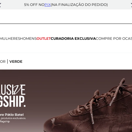
5% OFF NO
PIX
(NA FINALIZAÇÃO DO PEDIDO)
MULHERES
HOMENS
OUTLET
CURADORIA EXCLUSIVA
COMPRE POR OCA
|
COR
VERDE