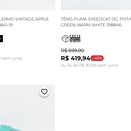
LERMO VINTAGE APPLE
TÊNIS PUMA SPEEDCAT OG PIST
841-19
GREEN WARM WHITE 398846
O
R$ 699,90
R$ 419,94
1 sem juros
- 40%
ou 5x de R$ 83,99 sem juros