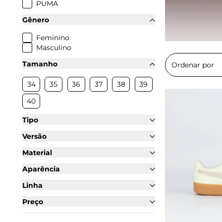
PUMA
Gênero
Feminino
Masculino
Tamanho
34
35
36
37
38
39
40
Tipo
Versão
Material
Aparência
Linha
Preço