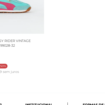
SY RIDER VINTAGE
99028-32
 50%
99 sem juros
?
INSTITUCIONAL
FORMAS DE