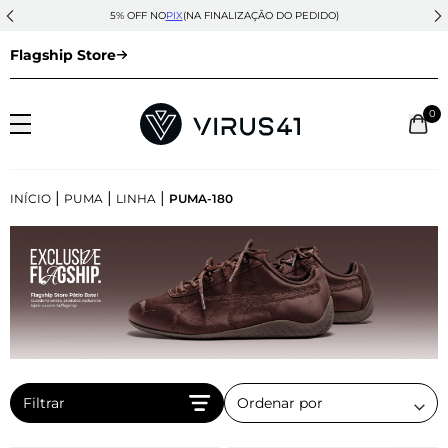
5% OFF NO
PIX
(NA FINALIZAÇÃO DO PEDIDO)
Flagship Store
0
|
|
|
INÍCIO
PUMA
LINHA
PUMA-180
Filtrar