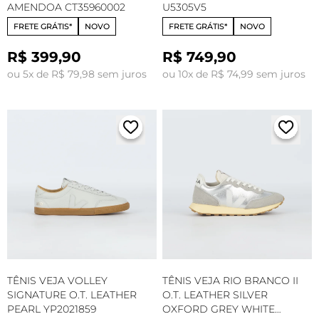
AMENDOA CT35960002
U5305V5
FRETE GRÁTIS*
NOVO
FRETE GRÁTIS*
NOVO
R$ 399,90
R$ 749,90
ou 5x de R$ 79,98 sem juros
ou 10x de R$ 74,99 sem juros
TÊNIS VEJA VOLLEY
TÊNIS VEJA RIO BRANCO II
SIGNATURE O.T. LEATHER
O.T. LEATHER SILVER
PEARL YP2021859
OXFORD GREY WHITE