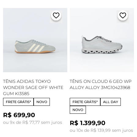
TÊNIS ADIDAS TOKYO
TÊNIS ON CLOUD 6 GEO WP
WONDER SAGE OFF WHITE
ALLOY ALLOY 3MG10423968
GUM KI3585
FRETE GRÁTIS*
NOVO
FRETE GRÁTIS*
ALL DAY
NOVO
R$ 699,90
R$ 1.399,90
ou 9x de R$ 77,77 sem juros
ou 10x de R$ 139,99 sem juros