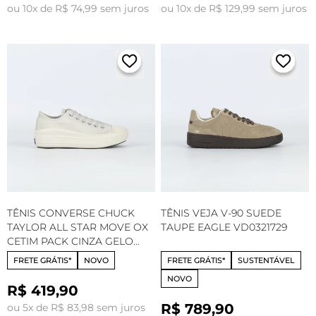
ou 10x de R$ 74,99 sem juros
ou 10x de R$ 129,99 sem juros
TÊNIS CONVERSE CHUCK
TÊNIS VEJA V-90 SUEDE
TAYLOR ALL STAR MOVE OX
TAUPE EAGLE VD0321729
CETIM PACK CINZA GELO
AMENDOA CT35250003
FRETE GRÁTIS*
NOVO
FRETE GRÁTIS*
SUSTENTÁVEL
NOVO
R$ 419,90
R$ 789,90
ou 5x de R$ 83,98 sem juros