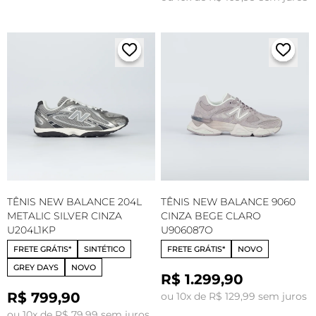
TÊNIS NEW BALANCE 204L
TÊNIS NEW BALANCE 9060
METALIC SILVER CINZA
CINZA BEGE CLARO
U204L1KP
U906087O
FRETE GRÁTIS*
SINTÉTICO
FRETE GRÁTIS*
NOVO
GREY DAYS
NOVO
R$ 1.299,90
R$ 799,90
ou 10x de R$ 129,99 sem juros
ou 10x de R$ 79,99 sem juros