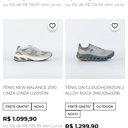
ou 10x de R$ 78,99 sem juros
ou 10x de R$ 129,99 sem juros
TÊNIS NEW BALANCE 2010
TÊNIS ON CLOUDHORIZON 2
CINZA CINZA U201011N
ALLOY ROCK 3MG10543295
FRETE GRÁTIS*
NOVO
FRETE GRÁTIS*
OUTDOOR
NOVO
R$ 1.099,90
R$ 1.299,90
ou 10x de R$ 109,99 sem juros