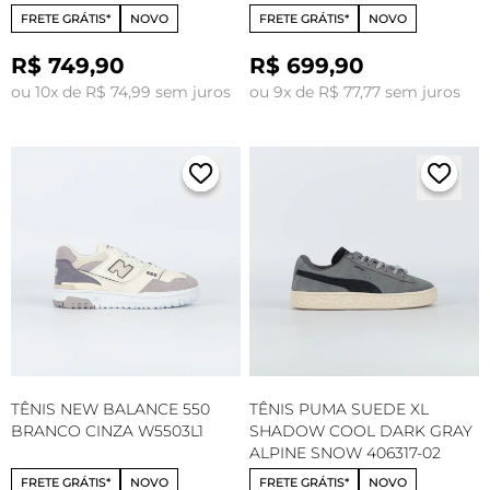
FRETE GRÁTIS*
NOVO
FRETE GRÁTIS*
NOVO
R$ 749,90
R$ 699,90
ou 10x de R$ 74,99 sem juros
ou 9x de R$ 77,77 sem juros
TÊNIS NEW BALANCE 550
TÊNIS PUMA SUEDE XL
BRANCO CINZA W5503L1
SHADOW COOL DARK GRAY
ALPINE SNOW 406317-02
FRETE GRÁTIS*
NOVO
FRETE GRÁTIS*
NOVO