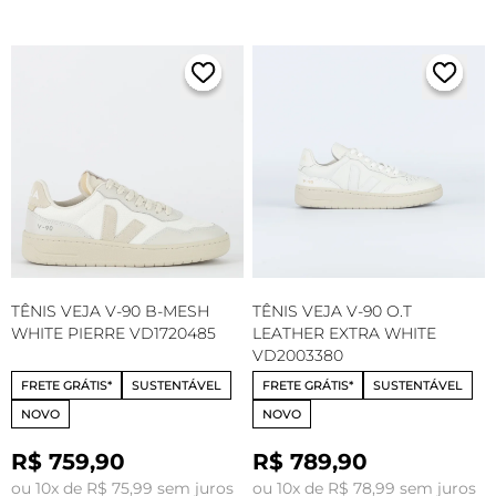
TÊNIS VEJA V-90 B-MESH
TÊNIS VEJA V-90 O.T
WHITE PIERRE VD1720485
LEATHER EXTRA WHITE
VD2003380
FRETE GRÁTIS*
SUSTENTÁVEL
FRETE GRÁTIS*
SUSTENTÁVEL
NOVO
NOVO
R$ 759,90
R$ 789,90
ou 10x de R$ 75,99 sem juros
ou 10x de R$ 78,99 sem juros