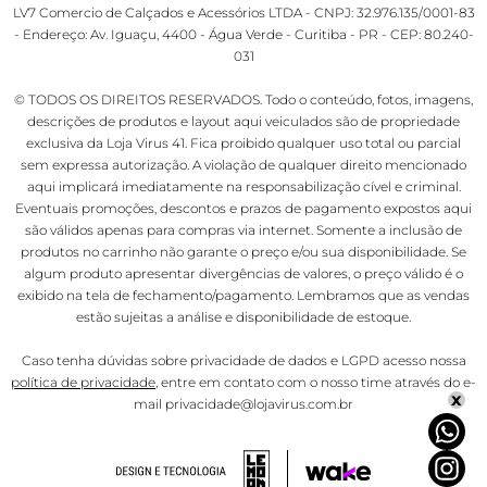
LV7 Comercio de Calçados e Acessórios LTDA - CNPJ: 32.976.135/0001-83
- Endereço: Av. Iguaçu, 4400 - Água Verde - Curitiba - PR - CEP: 80.240-
031
© TODOS OS DIREITOS RESERVADOS. Todo o conteúdo, fotos, imagens,
descrições de produtos e layout aqui veiculados são de propriedade
exclusiva da Loja Virus 41. Fica proibido qualquer uso total ou parcial
sem expressa autorização. A violação de qualquer direito mencionado
aqui implicará imediatamente na responsabilização cível e criminal.
Eventuais promoções, descontos e prazos de pagamento expostos aqui
são válidos apenas para compras via internet. Somente a inclusão de
produtos no carrinho não garante o preço e/ou sua disponibilidade. Se
algum produto apresentar divergências de valores, o preço válido é o
exibido na tela de fechamento/pagamento. Lembramos que as vendas
estão sujeitas a análise e disponibilidade de estoque.
Caso tenha dúvidas sobre privacidade de dados e LGPD acesso nossa
política de privacidade
, entre em contato com o nosso time através do e-
x
mail privacidade@lojavirus.com.br