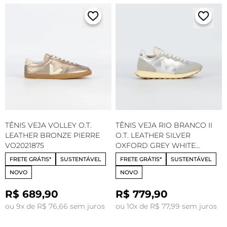
TÊNIS VEJA VOLLEY O.T.
TÊNIS VEJA RIO BRANCO II
LEATHER BRONZE PIERRE
O.T. LEATHER SILVER
VO2021875
OXFORD GREY WHITE
RO2021923
FRETE GRÁTIS*
SUSTENTÁVEL
FRETE GRÁTIS*
SUSTENTÁVEL
NOVO
NOVO
R$ 689,90
R$ 779,90
ou 9x de R$ 76,66 sem juros
ou 10x de R$ 77,99 sem juros