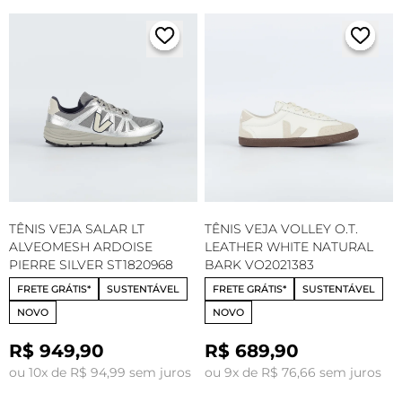
TÊNIS VEJA SALAR LT
TÊNIS VEJA VOLLEY O.T.
ALVEOMESH ARDOISE
LEATHER WHITE NATURAL
PIERRE SILVER ST1820968
BARK VO2021383
FRETE GRÁTIS*
SUSTENTÁVEL
FRETE GRÁTIS*
SUSTENTÁVEL
NOVO
NOVO
R$ 949,90
R$ 689,90
ou 10x de R$ 94,99 sem juros
ou 9x de R$ 76,66 sem juros