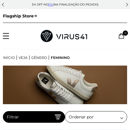
5% OFF NO
PIX
(NA FINALIZAÇÃO DO PEDIDO)
Flagship Store
0
|
|
|
INÍCIO
VEJA
GÊNERO
FEMININO
Filtrar