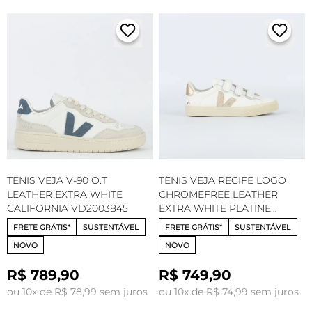
TÊNIS VEJA V-90 O.T
TÊNIS VEJA RECIFE LOGO
LEATHER EXTRA WHITE
CHROMEFREE LEATHER
CALIFORNIA VD2003845
EXTRA WHITE PLATINE
RC0502762
FRETE GRÁTIS*
SUSTENTÁVEL
FRETE GRÁTIS*
SUSTENTÁVEL
NOVO
NOVO
R$ 789,90
R$ 749,90
ou 10x de R$ 78,99 sem juros
ou 10x de R$ 74,99 sem juros