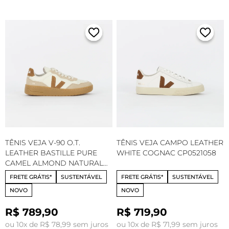
TÊNIS VEJA V-90 O.T.
TÊNIS VEJA CAMPO LEATHER
LEATHER BASTILLE PURE
WHITE COGNAC CP0521058
CAMEL ALMOND NATURAL
VD2020915
FRETE GRÁTIS*
SUSTENTÁVEL
FRETE GRÁTIS*
SUSTENTÁVEL
NOVO
NOVO
R$ 789,90
R$ 719,90
ou 10x de R$ 78,99 sem juros
ou 10x de R$ 71,99 sem juros