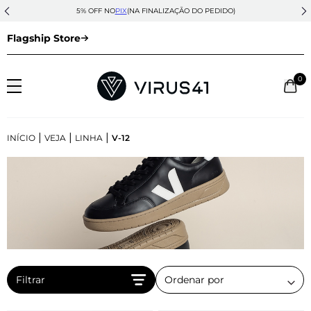
5% OFF NO
PIX
(NA FINALIZAÇÃO DO PEDIDO)
Flagship Store
0
|
|
|
INÍCIO
VEJA
LINHA
V-12
Filtrar