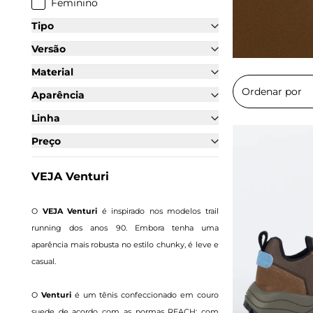
Feminino
Tipo
Versão
Material
Aparência
Linha
Preço
VEJA Venturi
O
VEJA Venturi
é inspirado nos modelos trail
running dos anos 90. Embora tenha uma
aparência mais robusta no estilo chunky, é leve e
casual.
O
Venturi
é um tênis confeccionado em couro
suede de acordo com as normas REACH: com