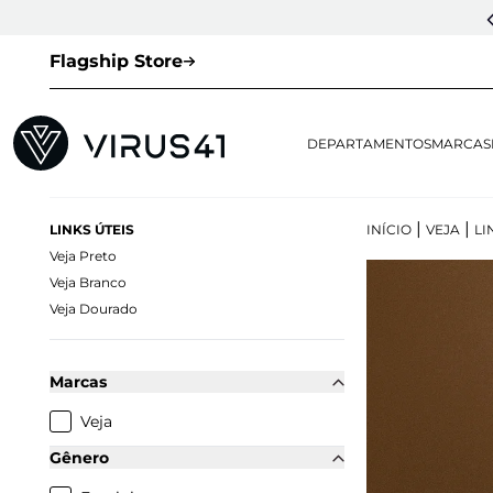
CUPOM DE 1ª COMPRA:
LOVESNEAKERS
(EXCETO VEJA E OUTLET)
Flagship Store
DEPARTAMENTOS
MARCAS
|
|
LINKS ÚTEIS
INÍCIO
VEJA
LI
Veja Preto
Veja Branco
Veja Dourado
Marcas
Veja
Gênero