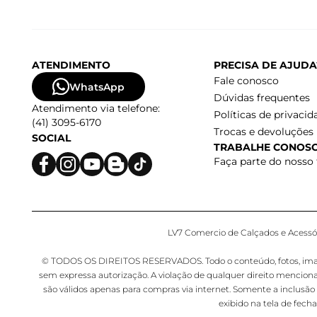
ATENDIMENTO
PRECISA DE AJUDA
Fale conosco
WhatsApp
Dúvidas frequentes
Atendimento via telefone:
Políticas de privacid
(41) 3095-6170
Trocas e devoluções
SOCIAL
TRABALHE CONOS
Faça parte do nosso
LV7 Comercio de Calçados e Acessóri
© TODOS OS DIREITOS RESERVADOS. Todo o conteúdo, fotos, imagens,
sem expressa autorização. A violação de qualquer direito mencion
são válidos apenas para compras via internet. Somente a inclusão 
exibido na tela de fec