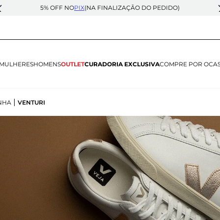
5% OFF NO
PIX
(NA FINALIZAÇÃO DO PEDIDO)
MULHERES
HOMENS
OUTLET
CURADORIA EXCLUSIVA
COMPRE POR OCA
|
NHA
VENTURI